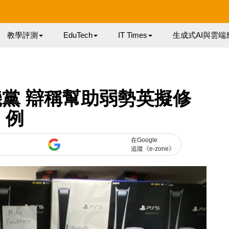
教學評測
EduTech
IT Times
生成式AI與雲端
機黨 辯稱幫助弱勢英擬修
例
在Google
追蹤《e-zone》