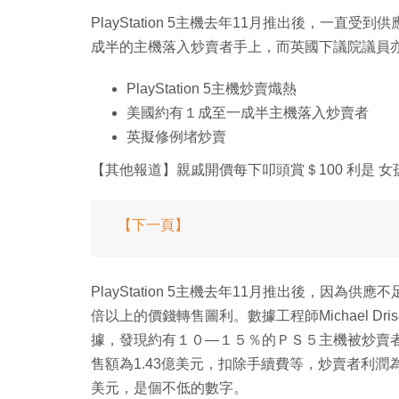
PlayStation 5主機去年11月推出後，一
成半的主機落入炒賣者手上，而英國下議院議員
PlayStation 5主機炒賣熾熱
美國約有１成至一成半主機落入炒賣者
英擬修例堵炒賣
【其他報道】親戚開價每下叩頭賞＄100 利是 女孩
【下一頁】
PlayStation 5主機去年11月推出後，因
倍以上的價錢轉售圖利。數據工程師Michael D
據，發現約有１０—１５％的ＰＳ５主機被炒賣者轉售，單
售額為1.43億美元，扣除手續費等，炒賣者利潤為4,320萬
美元，是個不低的數字。