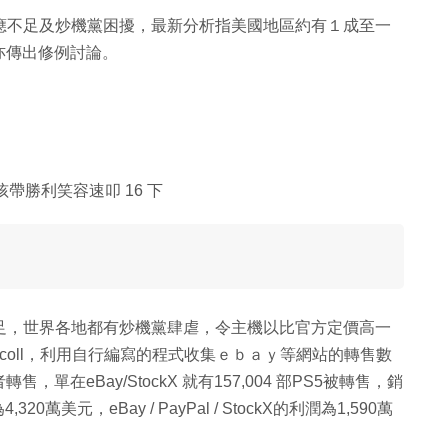
直受到供應不足及炒機黨困擾，最新分析指美國地區約有１成至一
亦傳出修例討論。
帶勝利笑容速叩 16 下
為供應不足，世界各地都有炒機黨肆虐，令主機以比官方定價高一
riscoll，利用自行編寫的程式收集ｅｂａｙ等網站的轉售數
在eBay/StockX 就有157,004 部PS5被轉售，銷
美元，eBay / PayPal / StockX的利潤為1,590萬