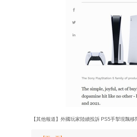
【其他報道】外國玩家陸續投訴 PS5手掣現飄移