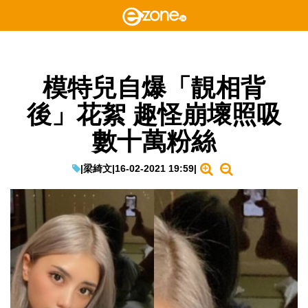
模特兒自爆「靚相背
後」花絮 趣怪崩壞照吸
數十萬粉絲
|
梁綺文
|
16-02-2021 19:59
|