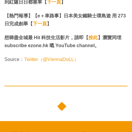
到紅隧日日都塞車【
下一頁
】
【熱門報導】【e＋車路事】日本美女鐵騎士環島遊 用 273
日完成創舉【
下一頁
】
想睇盡全城最 Hit 科技生活影片，請即【
按此
】瀏覽同埋
subscribe ezone.hk 嘅 YouTube channel。
Source：
Twitter（@ViennaDoLL）