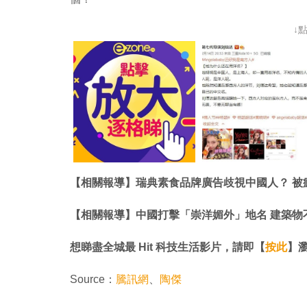
↓
【相關報導】瑞典素食品牌廣告歧視中國人？ 被
【相關報導】中國打擊「崇洋媚外」地名 建築物
想睇盡全城最 Hit 科技生活影片，請即【
按此
】瀏覽
Source：
騰訊網
、
陶傑