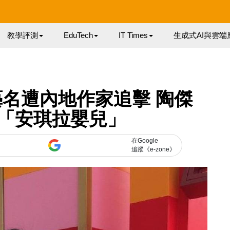
教學評測
EduTech
IT Times
生成式AI與雲端
英文藝名遭內地作家追擊 陶傑
「安琪拉嬰兒」
在Google
追蹤《e-zone》