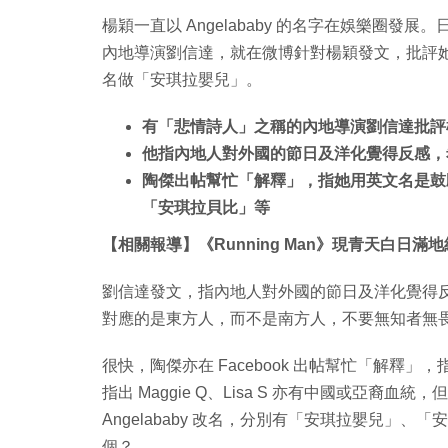
楊穎一直以 Angelababy 的名字在娛樂圈發
內地導演劉信達，就在微博針對楊穎發文，批評
名做「安琪拉嬰兒」。
有「悲情詩人」之稱的內地導演劉信達批評楊穎以
他指內地人對外國的節日及洋化覺得反感，希望 
陶傑出帖幫忙「解釋」，指她用英文名是鼓
「安琪拉貝比」等
【相關報導】《Running Man》現青天白日
劉信達發文，指內地人對外國的節日及洋化覺得反感，
對應的是東方人，而不是南方人，不要無知者無畏，
很快，陶傑亦在 Facebook 出帖幫忙「解釋
指出 Maggie Q、Lisa S 亦有中國或亞
Angelababy 改名，分別有「安琪拉嬰兒」
個？