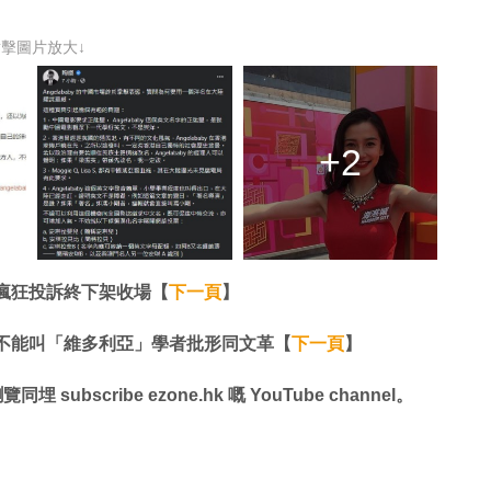
點擊圖片放大↓
+2
瘋狂投訴終下架收場【
下一頁
】
不能叫「維多利亞」學者批形同文革【
下一頁
】
同埋 subscribe ezone.hk 嘅 YouTube channel。