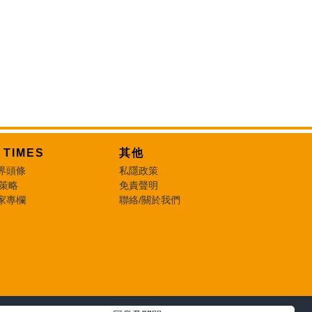
T TIMES
其他
界頭條
私隱政策
 策略
免責聲明
家專欄
聯絡/關於我們