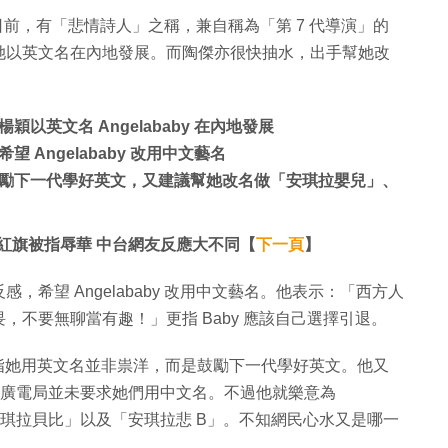
展。日前，有「悲情詩人」之稱，兼自稱為「第 7 代導演」的
她以英文名在內地發展。而陶傑亦很快抽水，出手幫她改
英文名 Angelababy 在內地發展
Angelababy 改用中文藝名
勵下一代學好英文，又建議幫她改名做「安琪拉嬰兒」、
滿地紅旗被指辱華 中台網友反應大不同【
下一頁
】
希望 Angelababy 改用中文藝名。他表示：「西方人
不要無聊當有趣！」更指 Baby 應該自己選擇引退。
」，指她用英文名並非祟洋，而是鼓勵下一代學好英文。他又
裔血統，但廣電局並未要求她們用中文名。不過他就樂意為
、「安琪拉貝比」以及「安琪拉悲 B」。不知網民心水又是哪一