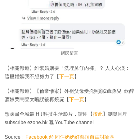
網民留言
【相關報道】維繫婚姻要「洗埋舅仔內褲」？ 人夫心淡：
這段婚姻我不想努力了【
下一頁
】
【相關報道】【倫常慘案】外祖父母受托照顧2歲孫兒 飲醉
酒嫌哭鬧聲太嘈誤殺再燒屍【
下一頁
】
想睇盡全城最 Hit 科技生活影片，請即【
按此
】瀏覽同埋
subscribe ezone.hk 嘅 YouTube channel
Source：
Facebook @ 同住奶奶好惡頂自由討論區