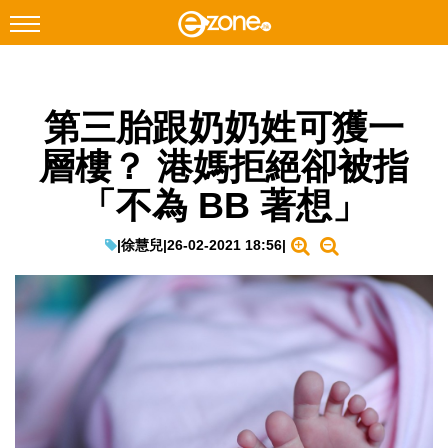
搜尋
第三胎跟奶奶姓可獲一
Facebook
Instagram
層樓？ 港媽拒絕卻被指
科技焦點
「不為 BB 著想」
網絡生活
遊戲動漫
|
徐慧兒
|
26-02-2021 18:56
|
教學評測
EduTech
IT Times
生成式AI與雲端應用
Enterprise Digital Transformation