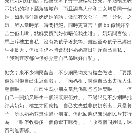
兒跟奶奶姓的話，她會在鄉下分一層樓給孫兒。不過樓主表
示奶奶的鄉下屬落後城市，而且認為大仔和二女均是同一個
姓，如果孻仔跟奶奶姓的話，做法有欠公平，有「分化」之
嫌，所以當時第一時間拒絕。同時更直言「個 bb 係我好辛
苦生佢出嚟，點解要攪到好似唔係我生咁」。奶奶聞言後，
馬上斥樓主自私、沒有為孩子著想等。雖然至今孩子已經出
生並長大，但樓主仍不時會想起奶奶當日訓斥自己自私，
「我到宜家都仲係好介意自己係咪好自私」。
帖文引來不少網民留言，不少網民均支持樓主做法，「要跟
佢姓叫佢自己生返個啦」、「痴媽根，叫佢自己出去搵人生
翻個啦」、「自己生既小朋友當然係跟爸爸姓架啦」、「佢
自己一開始又唔生一個細既跟佢姓」。不過眼見不少網民批
評其奶奶，樓主才回應指，自己丈夫並非奶奶所出，只是養
子，所以奶奶並無生過小朋友。但此回應仍無阻網民斥其行
為，「咁佢收養多一個係鄉下咪得」、「收養個同姓嘅，咪
百利無害囉」。