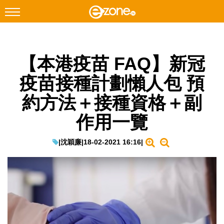
搜尋
【本港疫苗 FAQ】新冠
Facebook
Instagram
疫苗接種計劃懶人包 預
科技焦點
約方法＋接種資格＋副
網絡生活
作用一覽
遊戲動漫
教學評測
|
沈穎廉
|
18-02-2021 16:16
|
EduTech
IT Times
生成式AI與雲端應用
Enterprise Digital Transformation