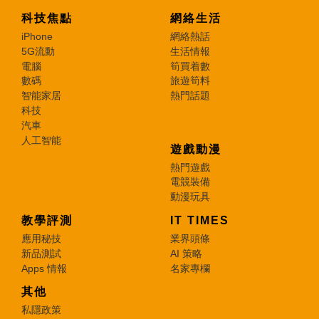
科技焦點
網絡生活
iPhone
網絡熱話
5G流動
生活情報
電腦
筍買着數
數碼
旅遊筍料
智能家居
熱門話題
科技
汽車
人工智能
遊戲動漫
熱門遊戲
電競裝備
動漫玩具
教學評測
IT TIMES
應用秘技
業界頭條
新品測試
AI 策略
Apps 情報
名家專欄
其他
私隱政策