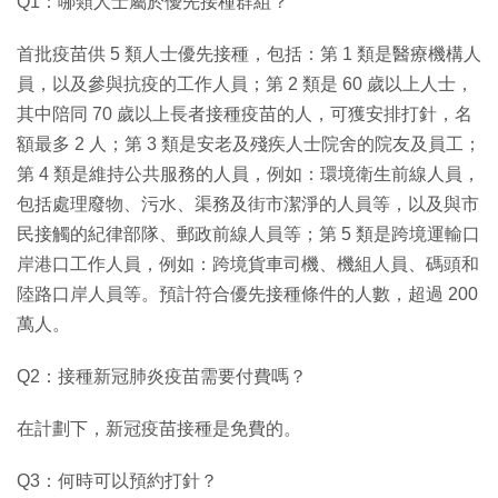
Q1：哪類人士屬於優先接種群組？
首批疫苗供 5 類人士優先接種，包括：第 1 類是醫療機構人
員，以及參與抗疫的工作人員；第 2 類是 60 歲以上人士，
其中陪同 70 歲以上長者接種疫苗的人，可獲安排打針，名
額最多 2 人；第 3 類是安老及殘疾人士院舍的院友及員工；
第 4 類是維持公共服務的人員，例如：環境衛生前線人員，
包括處理廢物、污水、渠務及街市潔淨的人員等，以及與市
民接觸的紀律部隊、郵政前線人員等；第 5 類是跨境運輸口
岸港口工作人員，例如：跨境貨車司機、機組人員、碼頭和
陸路口岸人員等。預計符合優先接種條件的人數，超過 200
萬人。
Q2：接種新冠肺炎疫苗需要付費嗎？
在計劃下，新冠疫苗接種是免費的。
Q3：何時可以預約打針？