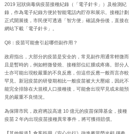
2019 冠狀病毒病疫苗接種紀錄（「電子針卡」）及檢測紀
錄，作為電子紀錄方便於智能電話內貯存和展示。接種計劃
正式開展後，市民便可透過「智方便」確認身份後，直接在
網站下載「電子針卡」。
Q8：疫苗可能會引起哪些副作用？
政府指出，大部分的疫苗是安全的，常見副作用通常輕微而
且是暫時的，例如輕微發燒、接種部位紅腫或疼痛。部分人
士亦可能出現較嚴重的不良反應，但這些反應一般而言亦較
罕見。新冠疫苗的研發期相比一般疫苗被大大壓縮，因此不
能完全排除在大規模人口接種後，可能會出現罕見或未能預
見的嚴重不良情況。
為保障市民，政府將設高達 10 億元的疫苗保障基金，接種
疫苗 2 年內出現疫苗接種異常事件，將可獲得賠償。
【其他報道】食客拒用《安心出行》強進麥當勞光顧 揮拳