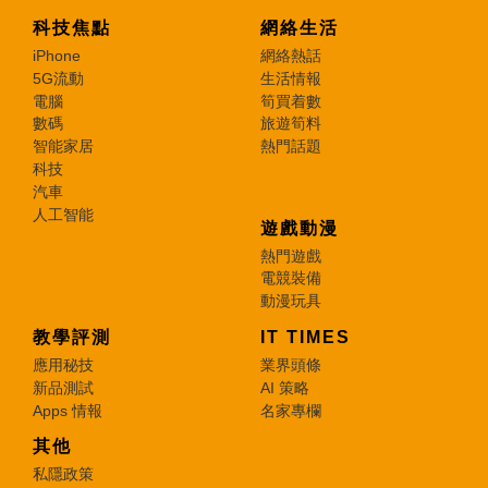
科技焦點
網絡生活
iPhone
網絡熱話
5G流動
生活情報
電腦
筍買着數
數碼
旅遊筍料
智能家居
熱門話題
科技
汽車
人工智能
遊戲動漫
熱門遊戲
電競裝備
動漫玩具
教學評測
IT TIMES
應用秘技
業界頭條
新品測試
AI 策略
Apps 情報
名家專欄
其他
私隱政策