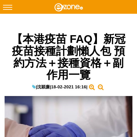
搜尋
【本港疫苗 FAQ】新冠
Facebook
Instagram
疫苗接種計劃懶人包 預
科技焦點
約方法＋接種資格＋副
網絡生活
作用一覽
遊戲動漫
教學評測
|
沈穎廉
|
18-02-2021 16:16
|
EduTech
IT Times
生成式AI與雲端應用
Enterprise Digital Transformation