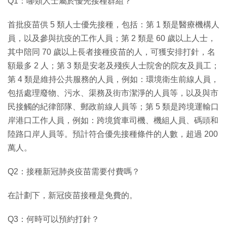
Q1：哪類人士屬於優先接種群組？
首批疫苗供 5 類人士優先接種，包括：第 1 類是醫療機構人
員，以及參與抗疫的工作人員；第 2 類是 60 歲以上人士，
其中陪同 70 歲以上長者接種疫苗的人，可獲安排打針，名
額最多 2 人；第 3 類是安老及殘疾人士院舍的院友及員工；
第 4 類是維持公共服務的人員，例如：環境衛生前線人員，
包括處理廢物、污水、渠務及街市潔淨的人員等，以及與市
民接觸的紀律部隊、郵政前線人員等；第 5 類是跨境運輸口
岸港口工作人員，例如：跨境貨車司機、機組人員、碼頭和
陸路口岸人員等。預計符合優先接種條件的人數，超過 200
萬人。
Q2：接種新冠肺炎疫苗需要付費嗎？
在計劃下，新冠疫苗接種是免費的。
Q3：何時可以預約打針？