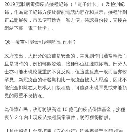
2019 冠狀病毒病疫苗接種紀錄（「電子針卡」）及檢測紀
錄，作為電子紀錄方便於智能電話內貯存和展示。接種計劃
正式開展後，市民便可透過「智方便」確認身份後，直接在
網站下載「電子針卡」。
Q8：疫苗可能會引起哪些副作用？
政府指出，大部分的疫苗是安全的，常見副作用通常輕微而
且是暫時的，例如輕微發燒、接種部位紅腫或疼痛。部分人
士亦可能出現較嚴重的不良反應，但這些反應一般而言亦較
罕見。新冠疫苗的研發期相比一般疫苗被大大壓縮，因此不
能完全排除在大規模人口接種後，可能會出現罕見或未能預
見的嚴重不良情況。
為保障市民，政府將設高達 10 億元的疫苗保障基金，接種
疫苗 2 年內出現疫苗接種異常事件，將可獲得賠償。
【其他報道】食客拒用《安心出行》強進麥當勞光顧 揮拳