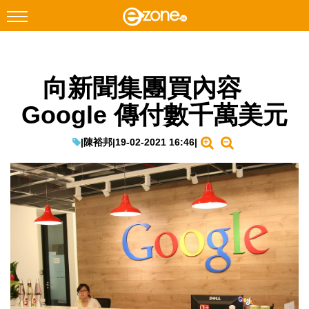
搜尋
向新聞集團買內容
Facebook
Instagram
Google 傳付數千萬美元
科技焦點
網絡生活
|
陳裕邦
|
19-02-2021 16:46
|
遊戲動漫
教學評測
EduTech
IT Times
生成式AI與雲端應用
Enterprise Digital Transformation