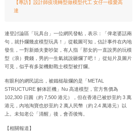
【專訪】設計師疫境轉型做模型代工 女仔一樣愛高
達
連登討論區「玩具台」一位網民發帖，表示：「俾老婆話兩
句，就扑爛幾皮模型玩具！」從載圖可知，估計事件在內地
發生，一對新婚夫妻吵架，有人指「那女的一直說男的玩模
型（浪）費錢，男的一生氣就說砸爛了吧！」從短片及圖片
可見，似乎有多架機動戰士模型被打爛。
有眼利的網民認出，被鐵槌敲爛的是「METAL
STRUCTURE 解体匠機」Nu 高達模型，官方售價為
102,300 日圓（約 7,500 港元），但在香港已被炒至約 3 萬
港元，內地淘寶也炒至約 2 萬人民幣（約 2.4 萬港元）以
上。未知老公「清醒」後，會否後悔。
【相關報道】