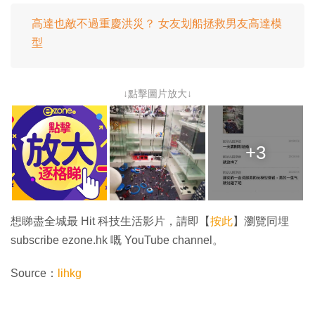
高達也敵不過重慶洪災？ 女友划船拯救男友高達模
型
↓點擊圖片放大↓
+3
想睇盡全城最 Hit 科技生活影片，請即【
按此
】瀏覽同埋
subscribe ezone.hk 嘅 YouTube channel。
Source：
lihkg