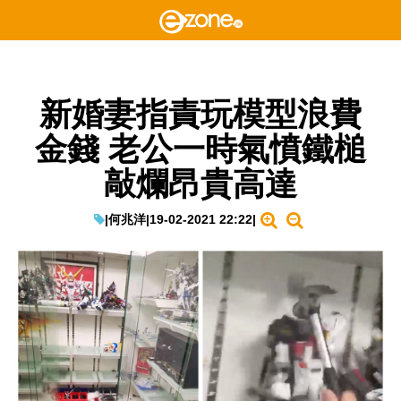
新婚妻指責玩模型浪費
金錢 老公一時氣憤鐵槌
敲爛昂貴高達
|
何兆洋
|
19-02-2021 22:22
|