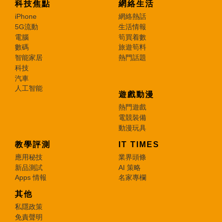
科技焦點
網絡生活
iPhone
網絡熱話
5G流動
生活情報
電腦
筍買着數
數碼
旅遊筍料
智能家居
熱門話題
科技
汽車
人工智能
遊戲動漫
熱門遊戲
電競裝備
動漫玩具
教學評測
IT TIMES
應用秘技
業界頭條
新品測試
AI 策略
Apps 情報
名家專欄
其他
私隱政策
免責聲明