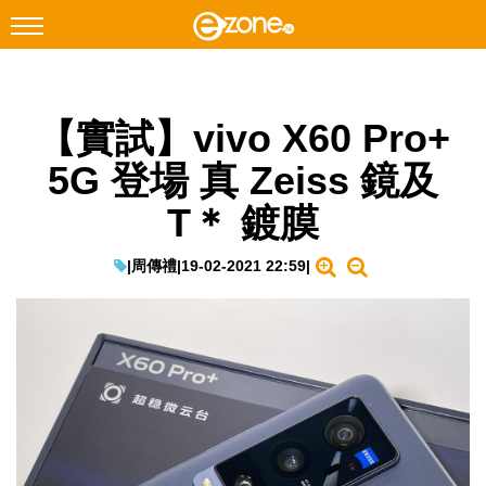
搜尋
【實試】vivo X60 Pro+
Facebook
Instagram
5G 登場 真 Zeiss 鏡及
科技焦點
T＊ 鍍膜
網絡生活
遊戲動漫
|
周傳禮
|
19-02-2021 22:59
|
教學評測
EduTech
IT Times
生成式AI與雲端應用
Enterprise Digital Transformation