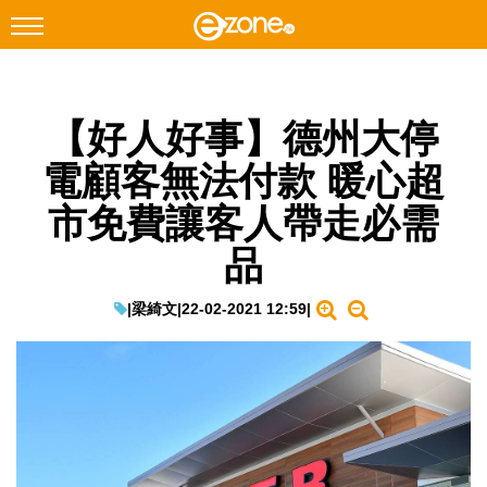
搜尋
【好人好事】德州大停
Facebook
Instagram
電顧客無法付款 暖心超
科技焦點
市免費讓客人帶走必需
網絡生活
品
遊戲動漫
教學評測
|
梁綺文
|
22-02-2021 12:59
|
EduTech
IT Times
生成式AI與雲端應用
Enterprise Digital Transformation