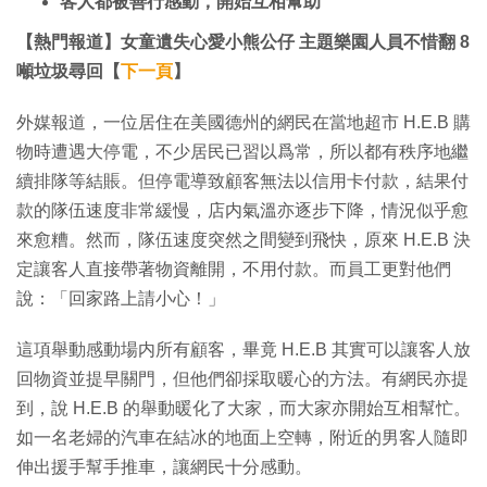
客人都被善行感動，開始互相幫助
【熱門報道】女童遺失心愛小熊公仔 主題樂園人員不惜翻 8
噸垃圾尋回【
下一頁
】
外媒報道，一位居住在美國德州的網民在當地超市 H.E.B 購
物時遭遇大停電，不少居民已習以爲常，所以都有秩序地繼
續排隊等結賬。但停電導致顧客無法以信用卡付款，結果付
款的隊伍速度非常緩慢，店内氣溫亦逐步下降，情況似乎愈
來愈糟。然而，隊伍速度突然之間變到飛快，原來 H.E.B 決
定讓客人直接帶著物資離開，不用付款。而員工更對他們
說：「回家路上請小心！」
這項舉動感動場内所有顧客，畢竟 H.E.B 其實可以讓客人放
回物資並提早關門，但他們卻採取暖心的方法。有網民亦提
到，說 H.E.B 的舉動暖化了大家，而大家亦開始互相幫忙。
如一名老婦的汽車在結冰的地面上空轉，附近的男客人隨即
伸出援手幫手推車，讓網民十分感動。