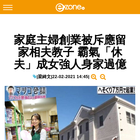
搜尋
家庭主婦創業被斥應留
Facebook
Instagram
家相夫教子 霸氣「休
科技焦點
夫」成女強人身家過億
網絡生活
遊戲動漫
|
梁綺文
|
22-02-2021 14:45
|
教學評測
EduTech
IT Times
生成式AI與雲端應用
Enterprise Digital Transformation