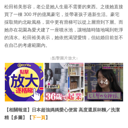
松田裕美形容，老公是她人生最不需要的東西。之後她直接
買了一棟 300 坪的億萬豪宅，並帶著孩子過新生活。豪宅
採取簡約北歐風格，當中更有滑梯可以從上層滑到下層。而
她亦在花園為愛犬建了一座噴水池，讓牠隨時隨地喝到乾淨
的清水。松田裕美表示，她依然渴望愛情，但結婚目前並不
在自己的考慮範圍內。
↓點擊圖片放大↓
+4
【相關報道】日本超強媽媽愛心便當 高度還原杯麵／洗潔
精【多圖】【
下一頁
】