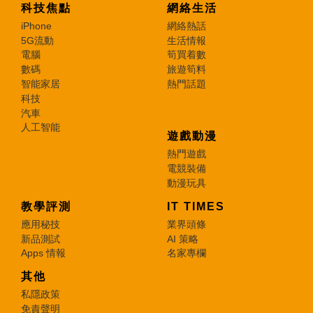
科技焦點
網絡生活
iPhone
網絡熱話
5G流動
生活情報
電腦
筍買着數
數碼
旅遊筍料
智能家居
熱門話題
科技
汽車
人工智能
遊戲動漫
熱門遊戲
電競裝備
動漫玩具
教學評測
IT TIMES
應用秘技
業界頭條
新品測試
AI 策略
Apps 情報
名家專欄
其他
私隱政策
免責聲明