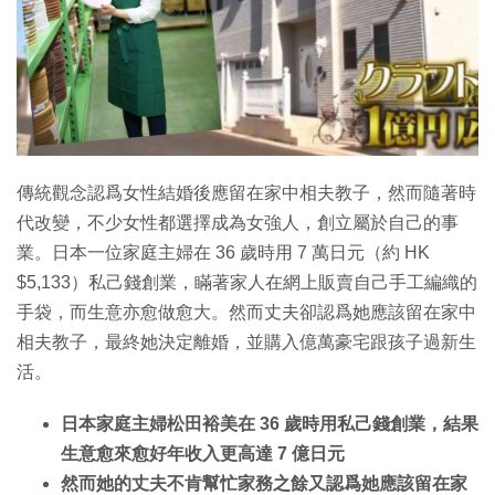
特集
傳統觀念認爲女性結婚後應留在家中相夫教子，然而隨著時
代改變，不少女性都選擇成為女強人，創立屬於自己的事
業。日本一位家庭主婦在 36 歲時用 7 萬日元（約 HK
$5,133）私己錢創業，瞞著家人在網上販賣自己手工編織的
手袋，而生意亦愈做愈大。然而丈夫卻認爲她應該留在家中
相夫教子，最終她決定離婚，並購入億萬豪宅跟孩子過新生
活。
日本家庭主婦松田裕美在 36 歲時用私己錢創業，結果
生意愈來愈好年收入更高達 7 億日元
然而她的丈夫不肯幫忙家務之餘又認爲她應該留在家