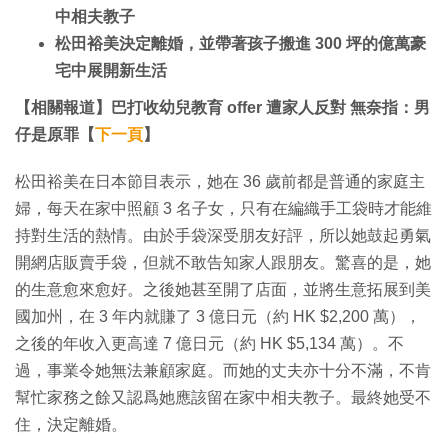
中相夫教子
松田裕美決定離婚，並帶著孩子搬進 300 坪的億萬豪
宅中展開新生活
【相關報道】巴打收幼兒教育 offer 遭家人反對 無奈指：男
仔是原罪【
下一頁
】
松田裕美在日本節目表示，她在 36 歲前都是普通的家庭主
婦，每天在家中照顧 3 名子女，只有在編織手工袋時才能維
持對生活的熱情。由於手袋深受朋友好評，所以她鼓起勇氣
開網店販賣手袋，但就不敢告知家人跟朋友。驚喜的是，她
的生意愈來愈好。之後她甚至開了店面，並將生意拓展到美
國加州，在 3 年内就賺了 3 億日元（約 HK $2,200 萬），
之後的年收入更高達 7 億日元（約 HK $5,134 萬）。不
過，事業令她無法兼顧家庭。而她的丈夫亦十分不滿，不肯
幫忙家務之餘又認爲她應該留在家中相夫教子。最終她受不
住，決定離婚。