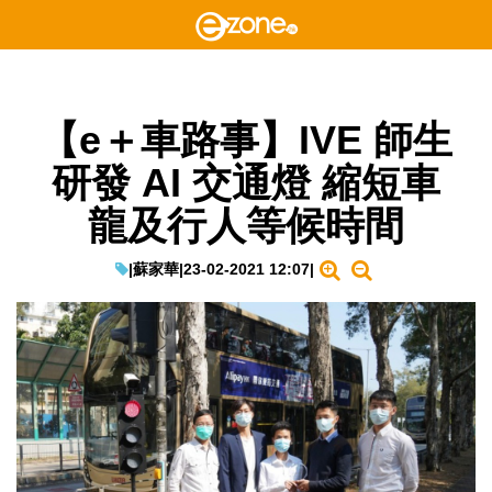
【e＋車路事】IVE 師生
研發 AI 交通燈 縮短車
龍及行人等候時間
|
蘇家華
|
23-02-2021 12:07
|