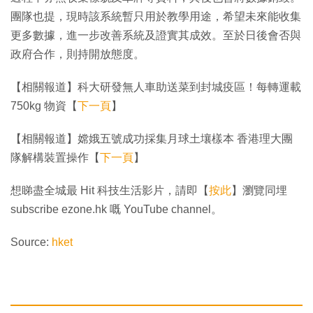
團隊也提，現時該系統暫只用於教學用途，希望未來能收集
更多數據，進一步改善系統及證實其成效。至於日後會否與
政府合作，則持開放態度。
【相關報道】科大研發無人車助送菜到封城疫區！每轉運載
750kg 物資【
下一頁
】
【相關報道】嫦娥五號成功採集月球土壤樣本 香港理大團
隊解構裝置操作【
下一頁
】
想睇盡全城最 Hit 科技生活影片，請即【
按此
】瀏覽同埋
subscribe ezone.hk 嘅 YouTube channel。
Source:
hket