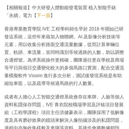
【相關報道】中大研發人體動能發電裝置 植入智能手錶
「永續」電力【
下一頁
】
香港專業教育學院 IVE 工程學科師生早於 2016 年開始已研
發這系統，這些年來藉加入物聯網、AI 及影像分析技術等
元素，用以收集分析路面交通流量數據，從而計算車輛位
置、軌跡、車流量，並同時識別等候過路的人數，助以調整
合適燈號。為求系統操作更精確，團隊過往更在學校及商場
等平日與假日交通變化較大的多個馬路口實測，配合交通流
量模擬軟件 Vissim 進行多次分析，測試後發現系統是有助
縮短車龍，以及疏導等候過馬路的行人數量。
或者有人擔心人工智能交通燈系統會存在車牌、人臉等個人
資料私隱保存問題，IVE 青衣院校職場學習及評核項目發展
組（工程學課程）項目主任洪健豪表示，團隊採用了低解像
度及具有磨砂效果的鏡頭來解決人像拍攝涉及的私隱問題，
過程中亦無收集樣貌及車牌等資料，其後也會將數據銷毁。