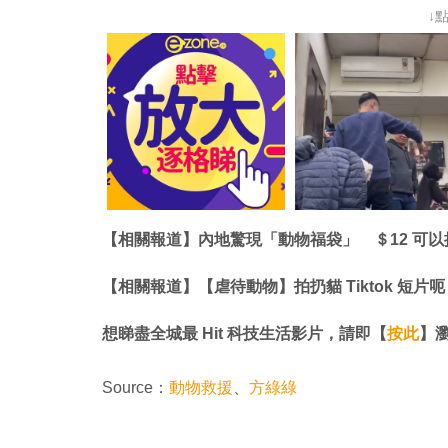
↓
【相關報道】內地驚現「動物福袋」 ＄12 可
【相關報道】【虐待動物】拍扔貓 Tiktok 短片呃
想睇盡全城最 Hit 科技生活影片，請即【
按此
】瀏覽
Source：
動物救援
、
方綠綠