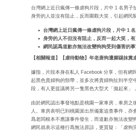
台灣網上近日瘋傳一條虐狗片段，片中 1 名男
身旁的人並沒有阻止，反而圍觀大笑，引起網民
台灣網上近日瘋傳一條虐狗片段，片中 1 
身旁的人不但沒有阻止，反而一起大笑，有
網民認爲道歉亦無法改變狗狗受到傷害的事
【相關報道】【虐待動物】年老唐狗遭腳踢抹糞
據指，片段本身在私人 Facebook 分享，但
起黑色貴婦狗的頸帶，並多次將貴婦狗扯到半空
段，有人更提議將另一隻黑色大型犬「拋起來」
由於網民認出事發地點是桃園一家車房，車房之
人。車房表明已到桃園派出所備案追查事件，亦
爲老闆根本不應讓事件發生，而道歉亦無法改變
網民就表示這種行爲無法原諒，更質疑：「虐狗