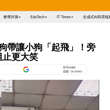
教學評測
EduTech
IT Times
生成式AI與雲端
狗帶讓小狗「起飛」！旁
阻止更大笑
在Google
追蹤《e-zone》