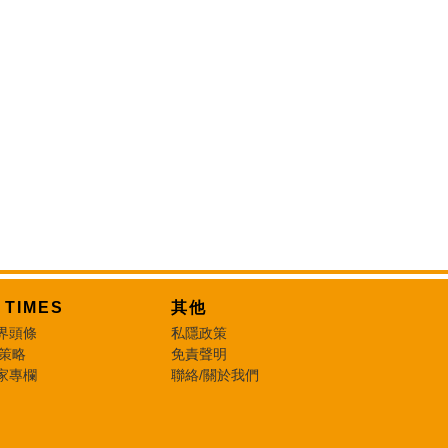
T TIMES
其他
界頭條
私隱政策
 策略
免責聲明
家專欄
聯絡/關於我們