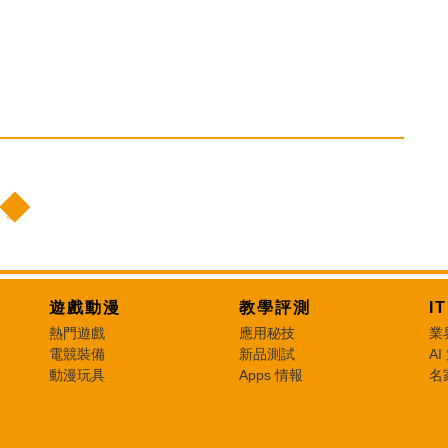
遊戲動漫
教學評測
I
熱門遊戲
應用秘技
業
電競裝備
新品測試
AI
動漫玩具
Apps 情報
名