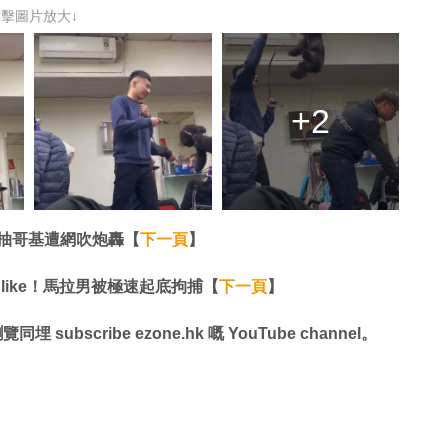
點擊圖片放大↓
+2
以抽哥基遭網吹炮轟【
下一頁
】
 like！馬拉男被極速起底拘捕【
下一頁
】
同埋 subscribe ezone.hk 嘅 YouTube channel。