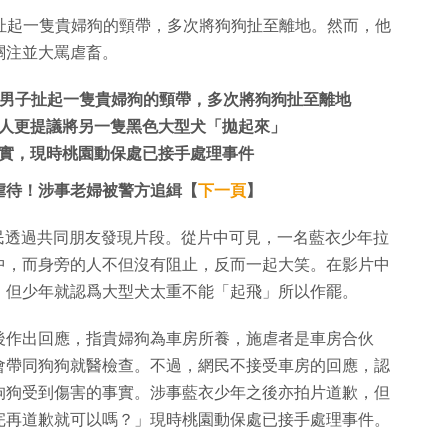
子扯起一隻貴婦狗的頸帶，多次將狗狗扯至離地。然而，他
關注並大罵虐畜。
名男子扯起一隻貴婦狗的頸帶，多次將狗狗扯至離地
人更提議將另一隻黑色大型犬「拋起來」
實，現時桃園動保處已接手處理事件
虐待！涉事老婦被警方追緝【
下一頁
】
有網民透過共同朋友發現片段。從片中可見，一名藍衣少年拉
中，而身旁的人不但沒有阻止，反而一起大笑。在影片中
，但少年就認爲大型犬太重不能「起飛」所以作罷。
後作出回應，指貴婦狗為車房所養，施虐者是車房合伙
會帶同狗狗就醫檢查。不過，網民不接受車房的回應，認
狗狗受到傷害的事實。涉事藍衣少年之後亦拍片道歉，但
完再道歉就可以嗎？」現時桃園動保處已接手處理事件。