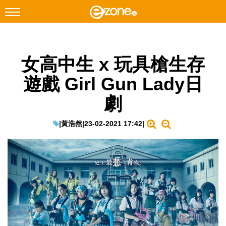
搜尋
女高中生 x 玩具槍生存
Facebook
Instagram
遊戲 Girl Gun Lady日
科技焦點
劇
網絡生活
遊戲動漫
|
黃浩然
|
23-02-2021 17:42
|
教學評測
EduTech
IT Times
生成式AI與雲端應用
Enterprise Digital Transformation