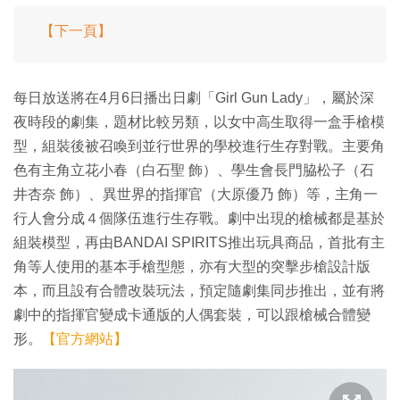
【下一頁】
每日放送將在4月6日播出日劇「Girl Gun Lady」，屬於深
夜時段的劇集，題材比較另類，以女中高生取得一盒手槍模
型，組裝後被召喚到並行世界的學校進行生存對戰。主要角
色有主角立花小春（白石聖 飾）、學生會長門脇松子（石
井杏奈 飾）、異世界的指揮官（大原優乃 飾）等，主角一
行人會分成４個隊伍進行生存戰。劇中出現的槍械都是基於
組裝模型，再由BANDAI SPIRITS推出玩具商品，首批有主
角等人使用的基本手槍型態，亦有大型的突擊步槍設計版
本，而且設有合體改裝玩法，預定隨劇集同步推出，並有將
劇中的指揮官變成卡通版的人偶套裝，可以跟槍械合體變
形。
【官方網站】