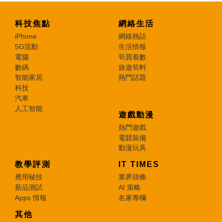
科技焦點
網絡生活
iPhone
網絡熱話
5G流動
生活情報
電腦
筍買着數
數碼
旅遊筍料
智能家居
熱門話題
科技
汽車
人工智能
遊戲動漫
熱門遊戲
電競裝備
動漫玩具
教學評測
IT TIMES
應用秘技
業界頭條
新品測試
AI 策略
Apps 情報
名家專欄
其他