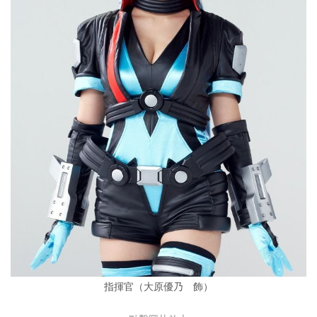
指揮官（大原優乃 飾）