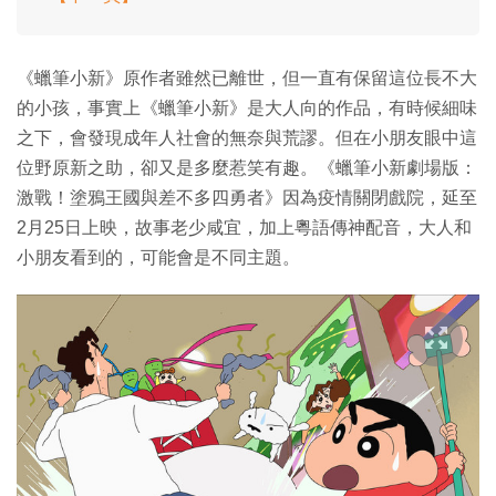
《蠟筆小新》原作者雖然已離世，但一直有保留這位長不大
的小孩，事實上《蠟筆小新》是大人向的作品，有時候細味
之下，會發現成年人社會的無奈與荒謬。但在小朋友眼中這
位野原新之助，卻又是多麼惹笑有趣。《蠟筆小新劇場版：
激戰！塗鴉王國與差不多四勇者》因為疫情關閉戲院，延至
2月25日上映，故事老少咸宜，加上粵語傳神配音，大人和
小朋友看到的，可能會是不同主題。