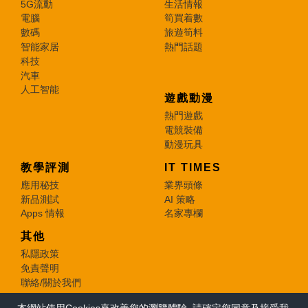
5G流動
生活情報
電腦
筍買着數
數碼
旅遊筍料
智能家居
熱門話題
科技
汽車
人工智能
遊戲動漫
熱門遊戲
電競裝備
動漫玩具
教學評測
IT TIMES
應用秘技
業界頭條
新品測試
AI 策略
Apps 情報
名家專欄
其他
私隱政策
免責聲明
聯絡/關於我們