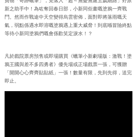
寶物「奇跡蠟筆」，竟落入「超～無憂無慮五歲細路」野原
新之助手中！為咗奪回春日部，小新同佢畫嘅塗鴉一齊戰
鬥。然而作戰途中天空變得烏雲密佈，面對即將落雨嘅天
氣，弱點係遇水即溶嘅塗鴉遇上重大威脅！到底喺冒險終點
等待小新同塗鴉們嘅會係歡笑定淚水！？
凡於戲院票房預售或即場購買《蠟筆小新劇場版：激戰！塗
鴉王國與差不多四勇者》優先場或正場戲票一張，可獲贈
「開開心心齊齊貼貼紙」一張！數量有限，先到先得，送完
即止。