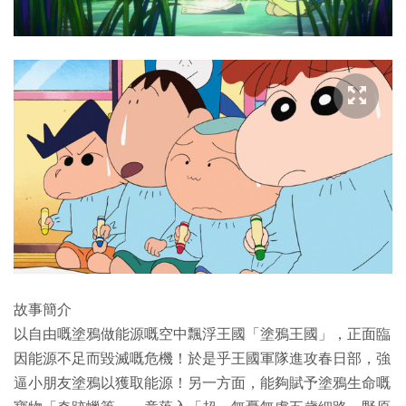
故事簡介
以自由嘅塗鴉做能源嘅空中飄浮王國「塗鴉王國」，正面臨
因能源不足而毀滅嘅危機！於是乎王國軍隊進攻春日部，強
逼小朋友塗鴉以獲取能源！另一方面，能夠賦予塗鴉生命嘅