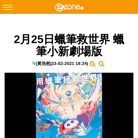
搜尋
2月25日蠟筆救世界 蠟
Facebook
Instagram
筆小新劇場版
科技焦點
網絡生活
|
黃浩然
|
23-02-2021 18:24
|
遊戲動漫
教學評測
EduTech
IT Times
生成式AI與雲端應用
Enterprise Digital Transformation