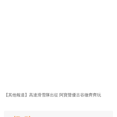
【其他報道】高達滑雪隊出征 阿寶聲優古谷徹齊齊玩