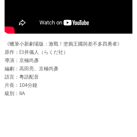
《蠟筆小新劇場版：激戰！塗鴉王國與差不多四勇者》
原作：臼井儀人（らくだ社）
導演：京極尚彥
編劇：高田亮、京極尚彥
語言：粵語配音
片長：104分鐘
級別：IIA