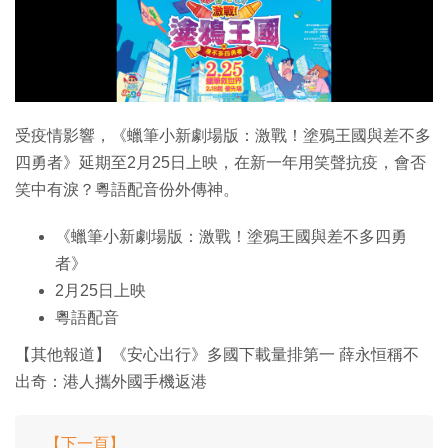
特集
受疫情影響，《蠟筆小新劇場版：激戰！塗鴉王國與差不多
四勇者》延期至2月25日上映，在新一年用笑聲抗疫，會否
笑中有淚？粵語配音份外傳神。
《蠟筆小新劇場版：激戰！塗鴉王國與差不多四勇
者》
2月25日上映
粵語配音
【其他報道】《安心出行》多國下載量排第一 薛永恒稱不
出奇：港人攜外國手機返港
【下一頁】