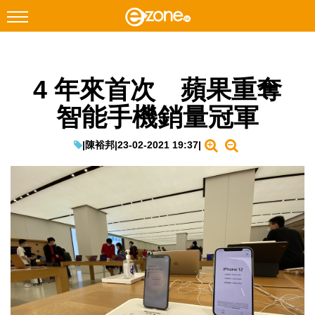
搜尋
4 年來首次 蘋果重奪
Facebook
Instagram
智能手機銷量冠軍
科技焦點
網絡生活
|
陳裕邦
|
23-02-2021 19:37
|
遊戲動漫
教學評測
EduTech
IT Times
生成式AI與雲端應用
Enterprise Digital Transformation