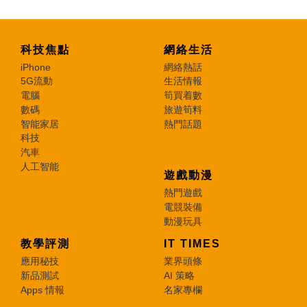
科技焦點
網絡生活
iPhone
網絡熱話
5G流動
生活情報
電腦
筍買着數
數碼
旅遊筍料
智能家居
熱門話題
科技
汽車
人工智能
遊戲動漫
熱門遊戲
電競裝備
動漫玩具
教學評測
IT TIMES
應用秘技
業界頭條
新品測試
AI 策略
Apps 情報
名家專欄