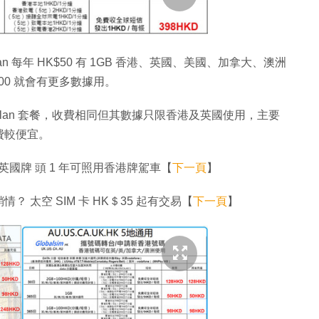
n 每年 HK$50 有 1GB 香港、英國、美國、加拿大、澳洲
300 就會有更多數據用。
HKPlan 套餐，收費相同但其數據只限香港及英國使用，主要
費較便宜。
國牌 頭 1 年可照用香港牌駕車【
下一頁
】
太空 SIM 卡 HK＄35 起有交易【
下一頁
】