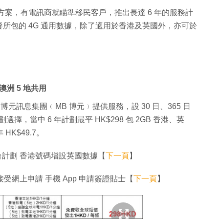
英國方案，有電訊商就瞄準移民客戶，推出長達 6 年的服務計
，套餐所包的 4G 通用數據，除了適用於香港及英國外，亦可於
洲 5 地共用
O 博元訊息集團﹙MB 博元﹚提供服務，設 30 日、365 日
劃選擇，當中 6 年計劃最平 HK$298 包 2GB 香港、英
K$49.7。
轉台計劃 香港號碼增設英國數據【
下一頁
】
接受網上申請 手機 App 申請簽證貼士【
下一頁
】