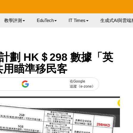
教學評測
EduTech
IT Times
生成式AI與雲端
 計劃 HK＄298 數據「英
共用瞄準移民客
在Google
追蹤《e-zone》