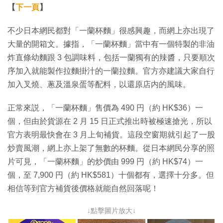
【
下一頁
】
不少日本網民都對「一蘭杯麵」很感興趣，而網上亦出現了
大量的開箱文。據指，「一蘭杯麵」當中有一個特製的非油
炸直條幼麵跟 3 包調味料，包括一蘭獨有的辣醬，只要順次
序加入就能製作拉麵掛汁的一蘭拉麵。官方亦建議大家自行
加入叉燒、蔥及溫泉蛋等配料，以還原店内的風味。
正常來説，「一蘭杯麵」售價為 490 円（約 HK$36）一
個，但由於貨源在 2 月 15 日正式推出時被極速搶光，所以
官方表明最快會在 3 月上旬補貨。這段空窗期就引起了一股
炒賣風潮，網上亦上架了無數的杯麵。從日本網民分享的照
片可見，「一蘭杯麵」的炒價由 999 円（約 HK$74）一
個，至 7,900 円（約 HK$581）十個都有，選擇十分多。但
相信等到官方補貨後價格就能自然回落呢！
↓點擊圖片放大↓