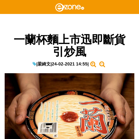
一蘭杯麵上市迅即斷貨
引炒風
|
梁綺文
|
24-02-2021 14:55
|