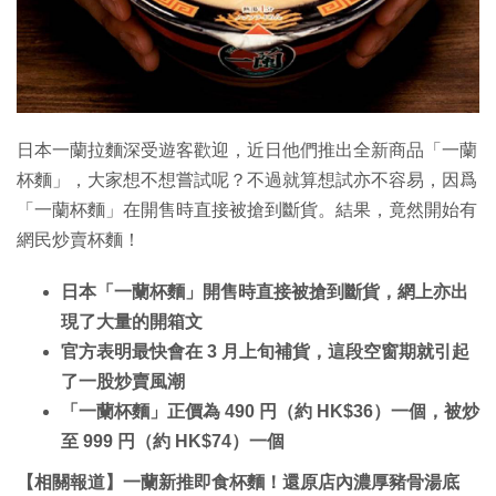
日本一蘭拉麵深受遊客歡迎，近日他們推出全新商品「一蘭
杯麵」，大家想不想嘗試呢？不過就算想試亦不容易，因爲
「一蘭杯麵」在開售時直接被搶到斷貨。結果，竟然開始有
網民炒賣杯麵！
日本「一蘭杯麵」開售時直接被搶到斷貨，網上亦出
現了大量的開箱文
官方表明最快會在 3 月上旬補貨，這段空窗期就引起
了一股炒賣風潮
「一蘭杯麵」正價為 490 円（約 HK$36）一個，被炒
至 999 円（約 HK$74）一個
【相關報道】一蘭新推即食杯麵！還原店內濃厚豬骨湯底