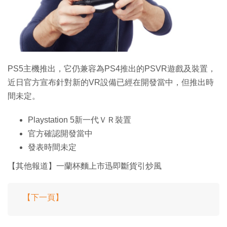
特集
PS5主機推出，它仍兼容為PS4推出的PSVR遊戲及裝置，
近日官方宣布針對新的VR設備已經在開發當中，但推出時
間未定。
Playstation 5新一代ＶＲ裝置
官方確認開發當中
發表時間未定
【其他報道】一蘭杯麵上市迅即斷貨引炒風
【下一頁】