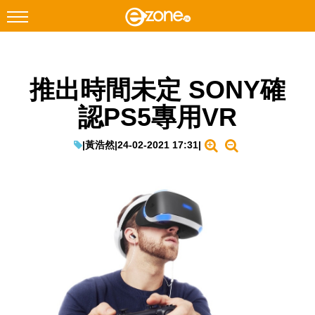
搜尋
推出時間未定 SONY確
Facebook
Instagram
認PS5專用VR
科技焦點
網絡生活
|
黃浩然
|
24-02-2021 17:31
|
遊戲動漫
教學評測
EduTech
IT Times
生成式AI與雲端應用
Enterprise Digital Transformation