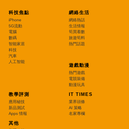
科技焦點
網絡生活
iPhone
網絡熱話
5G流動
生活情報
電腦
筍買着數
數碼
旅遊筍料
智能家居
熱門話題
科技
汽車
人工智能
遊戲動漫
熱門遊戲
電競裝備
動漫玩具
教學評測
IT TIMES
應用秘技
業界頭條
新品測試
AI 策略
Apps 情報
名家專欄
其他