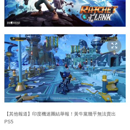
【其他報道】印度機迷團結舉報！黃牛黨幾乎無法賣出
PS5