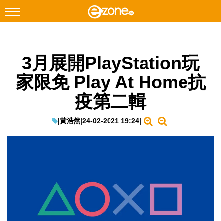
搜尋
3月展開PlayStation玩
Facebook
Instagram
家限免 Play At Home抗
科技焦點
疫第二輯
網絡生活
遊戲動漫
|
黃浩然
|
24-02-2021 19:24
|
教學評測
EduTech
IT Times
生成式AI與雲端應用
Enterprise Digital Transformation