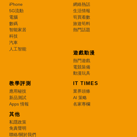
iPhone
網絡熱話
5G流動
生活情報
電腦
筍買着數
數碼
旅遊筍料
智能家居
熱門話題
科技
汽車
人工智能
遊戲動漫
熱門遊戲
電競裝備
動漫玩具
教學評測
IT TIMES
應用秘技
業界頭條
新品測試
AI 策略
Apps 情報
名家專欄
其他
私隱政策
免責聲明
聯絡/關於我們