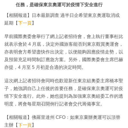
任務，是確保東京奧運可於疫情下安全進行
【相關報道】日本最新調查 過半日企希望東京奧運取消或
延期【
下一頁
】
早前國際奧委會舉行了網上記者招待會，會上執行董事杜比
就表示會於 4 月底，決定外國旅客能否到東京觀賞奧運會，
亦表明會方希望盡快作出決定，以便能夠因應疫情走勢，以
及預留充足時間制訂應急方案。另外，國際奧委會主席巴赫
亦提，4 月至 5 月初是合適的決定時間。
這次網上記者招待會同時也歡迎新任東京組奧委主席橋本聖
子，她強調自己上任後的首要任務，是確保東京奧運可於疫
情下安全進行。此外，她也提到為加強東京奧組委工作的透
明度，將會每星期召開例行記者會交代籌備事宜。
【相關報道】佛羅里達州 CFO：如東京棄辦奧運可以頂替
主辦【
下一頁
】