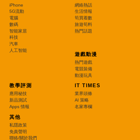
iPhone
網絡熱話
5G流動
生活情報
電腦
筍買着數
數碼
旅遊筍料
智能家居
熱門話題
科技
汽車
人工智能
遊戲動漫
熱門遊戲
電競裝備
動漫玩具
教學評測
IT TIMES
應用秘技
業界頭條
新品測試
AI 策略
Apps 情報
名家專欄
其他
私隱政策
免責聲明
聯絡/關於我們