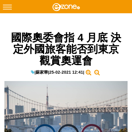
搜尋
國際奧委會指 4 月底 決
Facebook
Instagram
定外國旅客能否到東京
科技焦點
觀賞奧運會
網絡生活
遊戲動漫
|
蘇家華
|
25-02-2021 12:41
|
教學評測
EduTech
IT Times
生成式AI與雲端應用
Enterprise Digital Transformation