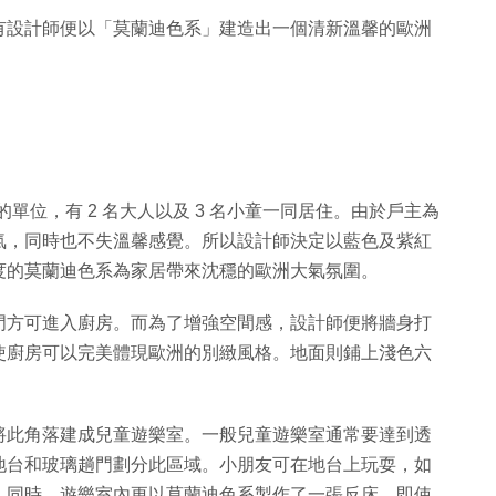
有設計師便以「莫蘭迪色系」建造出一個清新溫馨的歐洲
 房的單位，有 2 名大人以及 3 名小童一同居住。由於戶主為
氣，同時也不失溫馨感覺。所以設計師決定以藍色及紫紅
度的莫蘭迪色系為家居帶來沈穩的歐洲大氣氛圍。
門方可進入廚房。而為了增強空間感，設計師便將牆身打
使廚房可以完美體現歐洲的別緻風格。地面則鋪上淺色六
將此角落建成兒童遊樂室。一般兒童遊樂室通常要達到透
地台和玻璃趟門劃分此區域。小朋友可在地台上玩耍，如
。同時，遊樂室內更以莫蘭迪色系製作了一張反床，即使