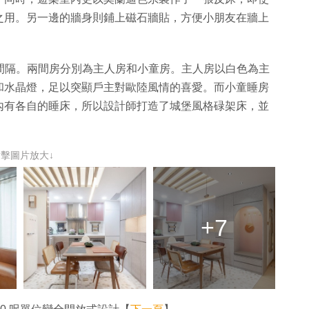
之用。另一邊的牆身則鋪上磁石牆貼，方便小朋友在牆上
此間隔。兩間房分別為主人房和小童房。主人房以白色為主
和水晶燈，足以突顯戶主對歐陸風情的喜愛。而小童睡房
內有各自的睡床，所以設計師打造了城堡風格碌架床，並
點擊圖片放大↓
+7