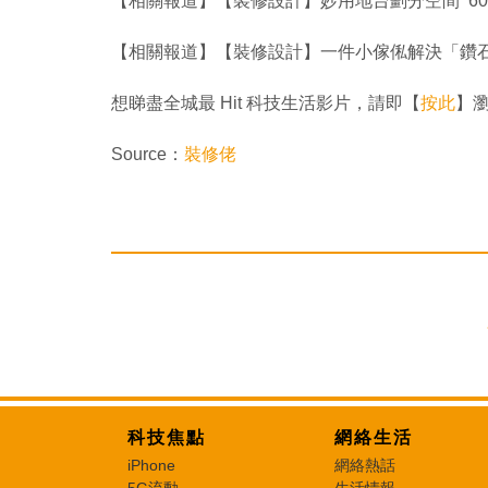
【相關報道】【裝修設計】妙用地台劃分空間 60
【相關報道】【裝修設計】一件小傢俬解決「鑽石
想睇盡全城最 Hit 科技生活影片，請即【
按此
】瀏覽
Source：
裝修佬
科技焦點
網絡生活
iPhone
網絡熱話
5G流動
生活情報