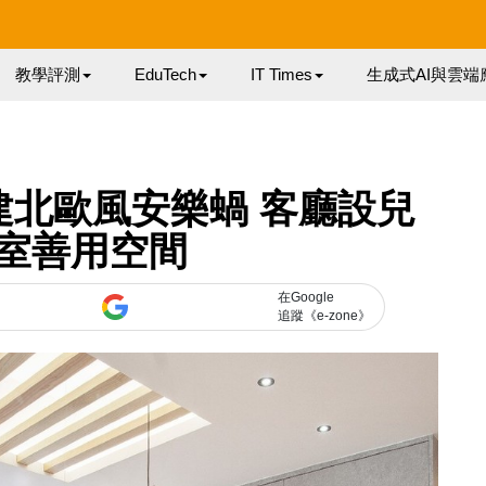
教學評測
EduTech
IT Times
生成式AI與雲端
建北歐風安樂蝸 客廳設兒
室善用空間
在Google
追蹤《e-zone》