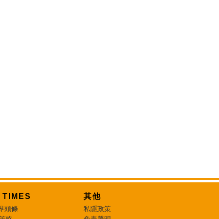
T TIMES
其他
界頭條
私隱政策
 策略
免責聲明