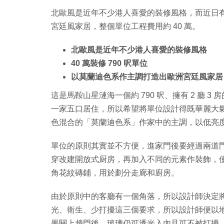
北歐風是近年不少港人喜愛的裝修風格，而近日
宮廷風家居，整個單位工程費用約 40 萬。
北歐風是近年不少港人喜愛的裝修風格
40 萬裝修 790 呎單位
以莫蘭迪色系作主調打造出歐洲宮廷風家居
這是馬鞍山星漣海一個約 790 呎、擁有 2 廳 3
一家五口居住，所以希望將單位設計得既華麗大
色混合的「莫蘭迪色系」作家中的主調，以低亮
單位的原則其實並不方便，進家門後要經過兩道
穿改建開放式厨房，再加入不同的元素作裝飾，
角花紋磚鋪，用於劃分走廊和廚房。
由於原則中的客廳有一個角落，所以設計師決定
光、衛生、少打擾這三個要求，所以設計師便以
果關上趟門後，玻璃仍可透光入內且可不被打擾