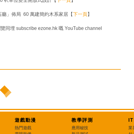
0 呎單位變全開放式設計【
下一頁
】
廳」佈局 60 萬建簡約木系家居【
下一頁
】
同埋 subscribe ezone.hk 嘅 YouTube channel
遊戲動漫
教學評測
I
熱門遊戲
應用秘技
業
電競裝備
新品測試
AI