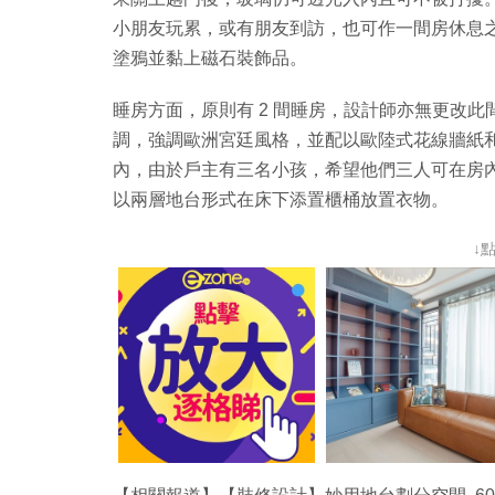
小朋友玩累，或有朋友到訪，也可作一間房休息
塗鴉並黏上磁石裝飾品。
睡房方面，原則有 2 間睡房，設計師亦無更改
調，強調歐洲宮廷風格，並配以歐陸式花線牆紙
內，由於戶主有三名小孩，希望他們三人可在房
以兩層地台形式在床下添置櫃桶放置衣物。
↓