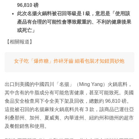
96,810 磅
此次名揚火鍋料被召回等級是 I 級，意思是「使用該
產品有合理的可能性會導致嚴重的、不利的健康後果
或死亡」
【相關報道】
女子吃「爆炸糖」炸碎牙齒 細看包裝才知錯買砂炮
出口到美國的中國四川「名揚」（Ming Yang）火鍋底料，
其中含有的牛脂成分有可能危害健康，甚至可能致死。美國
食品安全檢查局下令全美下架及回收，總數約 96,810 磅。
這批被召回的名揚麻辣火鍋底料共有 3 款，該商品已運往亞
利桑那州、加州、夏威夷、內華達州、紐約州和德州的超市
及餐館銷售和使用。