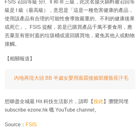
FSIS 召回等級 分I、II 和 III 三級，此次名揚火鍋料被召回等
級是 I 級（最高級），意思是「這是一種危害健康的產品，
使用該產品有合理的可能性會導致嚴重的、不利的健康後果
或死亡」。FSIS 提醒，若是已購買產品千萬不要食用，應
丟棄至有密封蓋的垃圾桶或退回購買地，避免其他人或動物
接觸。
【相關報道】
內地再現大頭 BB 半歲女嬰用面霜後臉部腫脹長汗毛
想睇盡全城最 Hit 科技生活影片，請即【
按此
】瀏覽同埋
subscribe ezone.hk 嘅 YouTube channel。
Source：
FSIS