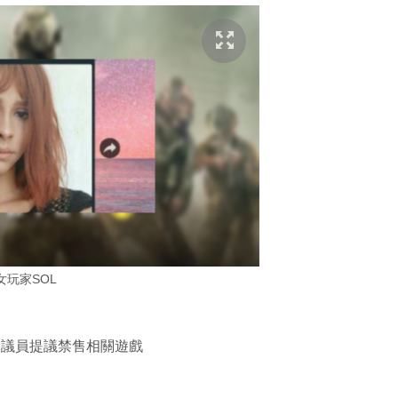
女玩家SOL
？ 議員提議禁售相關遊戲