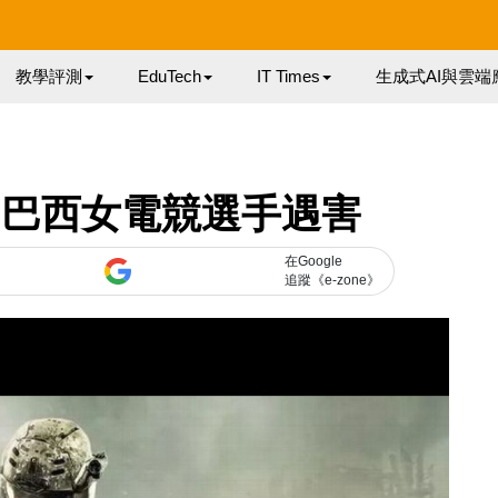
教學評測
EduTech
IT Times
生成式AI與雲端
e 巴西女電競選手遇害
在Google
追蹤《e-zone》