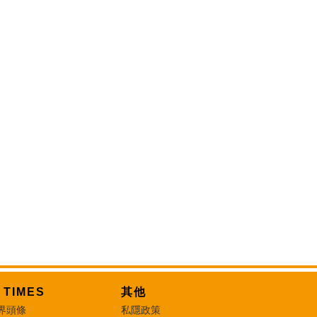
T TIMES
其他
界頭條
私隱政策