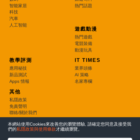
智能家居
熱門話題
科技
汽車
人工智能
遊戲動漫
熱門遊戲
電競裝備
動漫玩具
教學評測
IT TIMES
應用秘技
業界頭條
新品測試
AI 策略
Apps 情報
名家專欄
其他
私隱政策
免責聲明
聯絡/關於我們
本網站使用Cookies來改善您的瀏覽體驗, 請確定您同意及接受我
© 2026 e-zone. All Rights Reserved.
們的
私隱政策與使用條款
才繼續瀏覽。
在Google