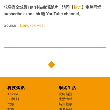
想睇盡全城最 Hit 科技生活影片，請即【
按此
】瀏覽同埋
subscribe ezone.hk 嘅 YouTube channel
。
Source：
Bangkok Post
科技焦點
網絡生活
iPhone
網絡熱話
5G流動
生活情報
電腦
筍買着數
數碼
旅遊筍料