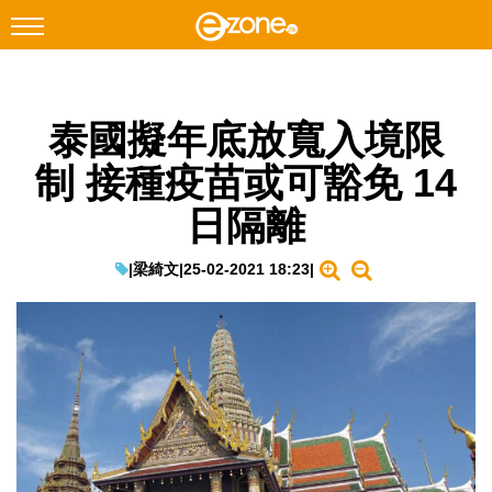
搜尋
泰國擬年底放寬入境限
Facebook
Instagram
制 接種疫苗或可豁免 14
科技焦點
日隔離
網絡生活
遊戲動漫
|
梁綺文
|
25-02-2021 18:23
|
教學評測
EduTech
IT Times
生成式AI與雲端應用
Enterprise Digital Transformation