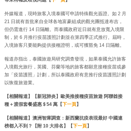
外媒報道，現時旅客入境泰國可申請特殊觀光簽證。如 2 月
21 日就有首批來自全球各地富豪組成的觀光團抵達布吉，
但仍需進行 14 日隔離。而泰國政府近日就有意放寬入境限
制，於 6 月推行疫苗護照計劃並在第四季正式推行。屆時，
入境旅客只要能夠提供接種證明，或可獲豁免 14 日隔離。
報道亦指出，泰國旅遊局研究調查發現，如果泰國允許旅客
入境觀光旅行，英國、芬蘭等地的旅客都願意接種疫苗或參
加「疫苗護照」計劃，所以泰國政府有意推行疫苗護照計劃
以恢復旅遊業。
【相關報道】【新冠肺炎】歐美推接種疫苗旅遊 阿聯酋接
種＋渡假套餐盛惠＄54 萬【
下一頁
】
【相關報道】澳洲智庫調查：新西蘭抗疫表現最好 中國連
榜都入不到？【附 10 大排名】【
下一頁
】