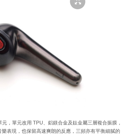
圈單元，單元改用 TPU、鋁鎂合金及鈦金屬三層複合振膜，
音樂表現，也保留高速爽朗的反應，三頻亦有平衡細膩的