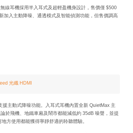
ds 全無線耳機採用半入耳式及超輕盈機身設計，售價僅 $500
再升版，新加入主動降噪、通透模式及智能偵測功能，但售價調高
peed 光纖 HDMI
要支援主動式降噪功能。入耳式耳機內置全新 QuietMax 主
。無論於飛機、地鐵車廂及鬧市都能減低約 35dB 噪聲，並提
何地方使用都能獲得寧靜舒適的聆聽體驗。