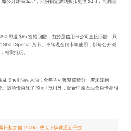
升即減 $3.7，部份指定油站折扣更達 $3.8，官網顯
 $450 即送 $65 簽帳回贈，由於是信用卡公司直接回贈，只
ell Special 黃卡、車隊現金銀卡等使用，以每公升減
以上，相當抵玩。
油及 Shell 油站入油，全年均可獲雙倍積分，若未達到
。這項優惠除了 Shell 抵用外，配合中國石油會員卡亦相
日起加價 1500cc 或以下牌費過五千蚊