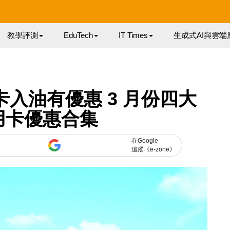
教學評測
EduTech
IT Times
生成式AI與雲端
入油有優惠 3 月份四大
用卡優惠合集
在Google
追蹤《e-zone》