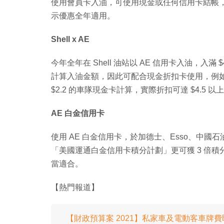
使用會員卡入油，可使用現金或任何信用卡結帳，每公
示優惠全年適用。
Shell x AE
今年全年在 Shell 油站以 AE 信用卡入油，入滿
計算入油金額，因此可配合現金折扣卡使用，例如 Sh
$2.2 的車隊現金卡計算，實際折扣可達 $4.5 
AE 白金信用卡
使用 AE 白金信用卡，於加德士、Esso、中國石
「美國運通白金信用卡積分計劃」更可獲 3 倍積分
當適合。
【熱門報道】
【財政預算案 2021】私家車及電動客車牌費即