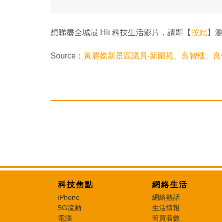
想睇盡全城最 Hit 科技生活影片，請即【
按此
】瀏覽
Source：
黃麗嫦新景區議員-新圍苑、良智樓、
科技焦點
網絡生活
iPhone
網絡熱話
5G流動
生活情報
電腦
筍買着數