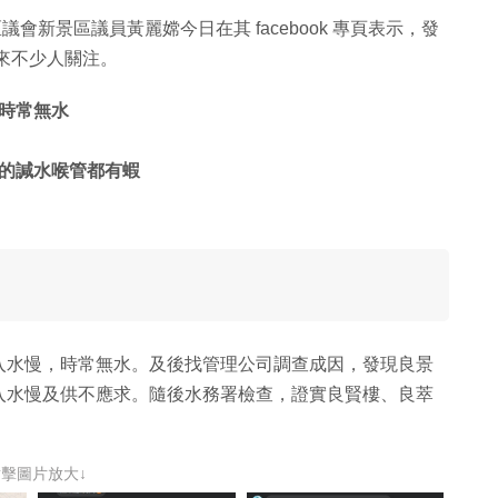
議會新景區議員黃麗嫦今日在其 facebook 專頁表示，發
來不少人關注。
時常無水
的諴水喉管都有蝦
入水慢，時常無水。及後找管理公司調查成因，發現良景
入水慢及供不應求。隨後水務署檢查，證實良賢樓、良萃
點擊圖片放大↓