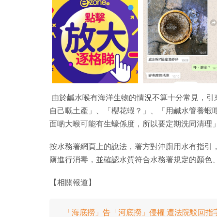
由於鹹水喉有海洋生物的情況不算十分常見，引
自己嘅土產」、「櫻花蝦？」、「用鹹水管養蝦
面啲大喉可能有生蠔係度，所以要定期洗同清理
按水務署網頁上的說法，署方對沖廁用水有指引
鹽進行消毒，並確認水質符合水務署規定的顏色
【相關報道】
「海底撈」告「河底撈」侵權 遭法院駁回指