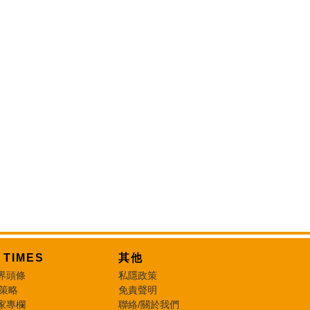
T TIMES
其他
界頭條
私隱政策
 策略
免責聲明
家專欄
聯絡/關於我們