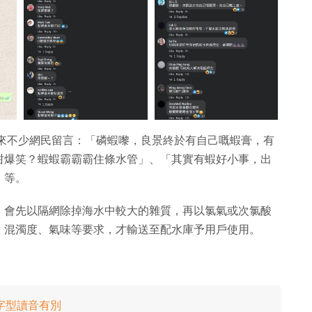
來不少網民留言：「磷蝦嚟，良景終於有自己嘅蝦膏，有
咁爆笑？蝦蝦霸霸霸住條水管」、「其實有蝦好小事，出
」等。
，會先以隔網除掉海水中較大的雜質，再以氯氣或次氯酸
、混濁度、氣味等要求，才輸送至配水庫予用戶使用。
字型讀音有別