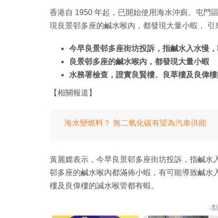
香港自 1950 年起，已開始使用海水沖廁。屯門區
現良景邨多座的鹹水喉內，都發現大量小蝦， 引
今早良景邨多座街坊投訴，指鹹水入水慢，
良景邨多座的鹹水喉內，都發現大量小蝦
水務署檢查，證實良賢樓、良萃樓及良偉樓
【相關報道】
海水變燃料？ 無二氧化碳有望為汽車供能
黃麗嫦表示，今早良景邨多座街坊投訴，指鹹水
邨多座的鹹水喉內都滿佈小蝦，有可能導致鹹水
樓及良偉樓的諴水喉管都有蝦。
↓