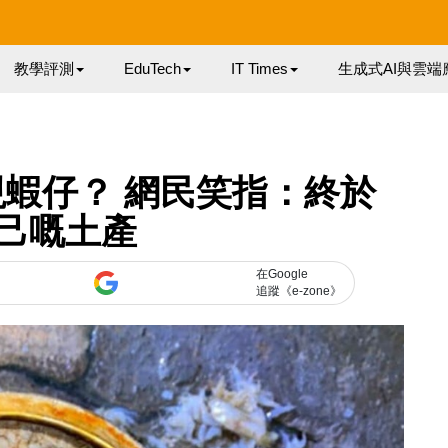
教學評測
EduTech
IT Times
生成式AI與雲端
蝦仔？ 網民笑指：終於
己嘅土產
在Google
追蹤《e-zone》