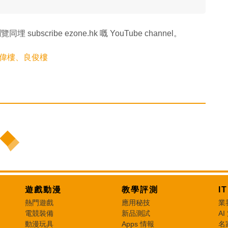
同埋 subscribe ezone.hk 嘅 YouTube channel。
良偉樓、良俊樓
遊戲動漫
教學評測
I
熱門遊戲
應用秘技
業
電競裝備
新品測試
AI
動漫玩具
Apps 情報
名