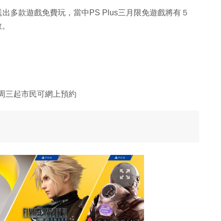
碼送出多款遊戲免費玩，當中PS Plus三月限免遊戲將有５
敬。
 周三起市民可網上預約