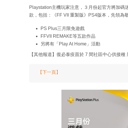
Playstation主機玩家注意，３月份起官方將加
款，包括：《FF VII 重製版》PS4版本，先領為
PS Plus三月限免遊戲
FFVII REMAKE等五款作品
另將有「Play At Home」活動
【其他報道】復必泰疫苗於 7 間社區中心供接種
【下一頁】