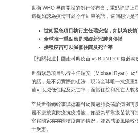
世衛 WHO 早前開設的例行發布會，重點除提上
還提如認為疫情可於今年結束的話，這個想法是
世衛緊急項目執行主任瑞安指，如以為疫情
全球唯一重點應是減緩新冠肺炎傳播
接種疫苗可以減低住院及死亡率
【相關報道】國產科興疫苗 vs BioNTech 復
世衛緊急項目執行主任瑞安（Michael Rya
的話，是不切實際的想法，現時全球唯一抗疫重
苗可以減低住院及死亡率，而當住院和死亡人數
至於世衛總幹事譚德塞對於新冠肺炎確診病例再
國不應放寬防疫抗疫措施，如認為單靠疫苗就可
富裕國家存存囤積疫苗的情況，並為感染風險較
士受惠。