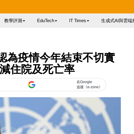
教學評測
EduTech
IT Times
生成式AI與雲端
 認為疫情今年結束不切實
苗減住院及死亡率
在Google
追蹤《e-zone》