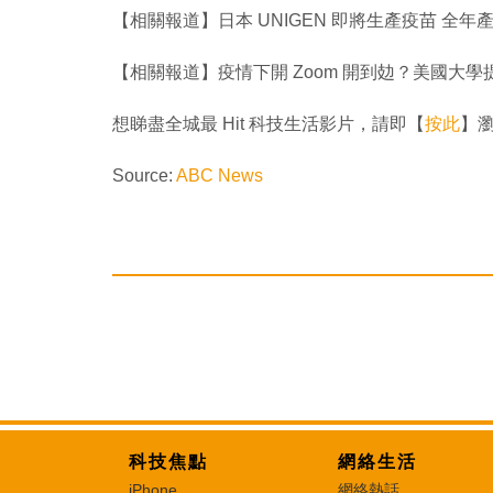
【相關報道】日本 UNIGEN 即將生產疫苗 全年產
【相關報道】疫情下開 Zoom 開到攰？美國大學
想睇盡全城最 Hit 科技生活影片，請即【
按此
】瀏覽
Source:
ABC News
科技焦點
網絡生活
iPhone
網絡熱話