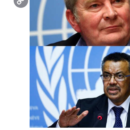
Copy
Link