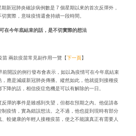
星期新冠肺炎確診病例數是 7 個星期以來的首次反彈外，
不切實際，意味疫情還會持續一段時間。
可在今年底結束的話，是不切實際的想法
必泰疫苗 兩款疫苗常見副作用一覽【
下一頁
】
n）於早前開設的例行發布會表示，如以為疫情可在今年底結束
點，應是減緩新冠肺炎傳播。縱然如此，他就提到接種疫
都下降的話，相信疫症危機是可以有解除的一日。
度反彈的事件是雖感到失望，但都在預期之內。他促請各
控制疫情，實為錯誤想法。之不過，他也提到現時有部分
低、較健康的年輕人接種疫苗，使之不能讓真正有需要人