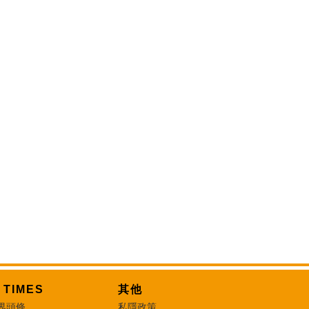
T TIMES
其他
界頭條
私隱政策