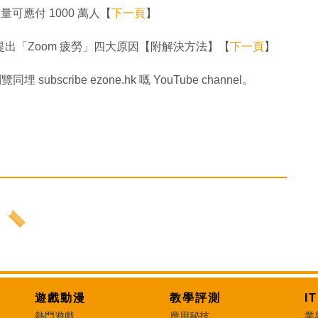
量可應付 1000 萬人【
下一頁
】
提出「Zoom 疲勞」四大原因【附解決方法】【
下一頁
】
同埋 subscribe ezone.hk 嘅 YouTube channel。
遊戲動漫
教學評測
I
熱門遊戲
應用秘技
業