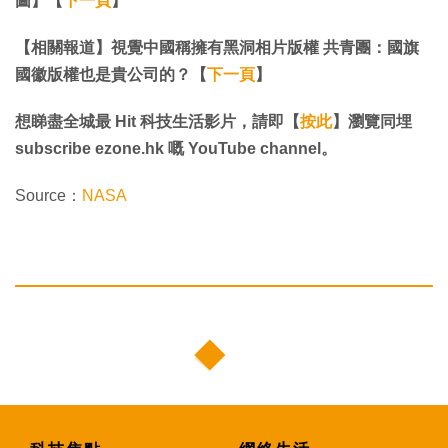
圖】【
下一頁
】
【相關報道】視覺中國稱擁有黑洞相片版權 共青團：國旗
國徽版權也是貴公司的？【
下一頁
】
想睇盡全城最 Hit 科技生活影片，請即【
按此
】瀏覽同埋
subscribe ezone.hk 嘅 YouTube channel。
Source：
NASA