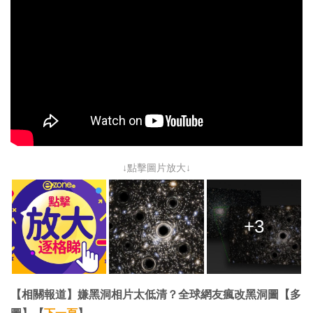
↓點擊圖片放大↓
+3
【相關報道】嫌黑洞相片太低清？全球網友瘋改黑洞圖【多