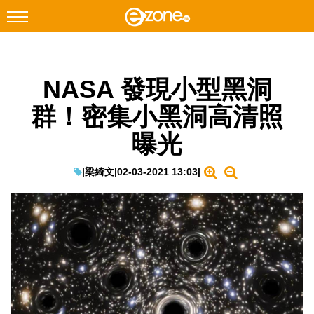
搜尋
NASA 發現小型黑洞
Facebook
Instagram
群！密集小黑洞高清照
科技焦點
曝光
網絡生活
遊戲動漫
|
梁綺文
|
02-03-2021 13:03
|
教學評測
EduTech
IT Times
生成式AI與雲端應用
Enterprise Digital Transformation