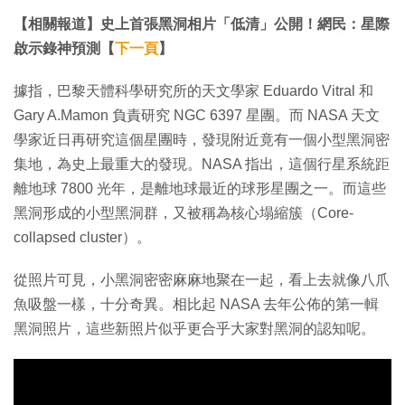
【相關報道】史上首張黑洞相片「低清」公開！網民：星際
啟示錄神預測【
下一頁
】
據指，巴黎天體科學研究所的天文學家 Eduardo Vitral 和
Gary A.Mamon 負責研究 NGC 6397 星團。而 NASA 天文
學家近日再研究這個星團時，發現附近竟有一個小型黑洞密
集地，為史上最重大的發現。NASA 指出，這個行星系統距
離地球 7800 光年，是離地球最近的球形星團之一。而這些
黑洞形成的小型黑洞群，又被稱為核心塌縮簇（Core-
collapsed cluster）。
從照片可見，小黑洞密密麻麻地聚在一起，看上去就像八爪
魚吸盤一樣，十分奇異。相比起 NASA 去年公佈的第一輯
黑洞照片，這些新照片似乎更合乎大家對黑洞的認知呢。