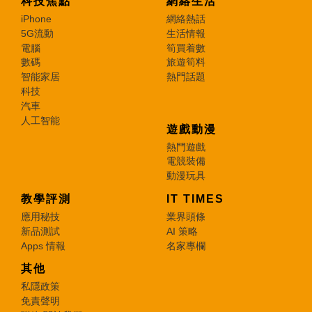
科技焦點
網絡生活
iPhone
網絡熱話
5G流動
生活情報
電腦
筍買着數
數碼
旅遊筍料
智能家居
熱門話題
科技
汽車
人工智能
遊戲動漫
熱門遊戲
電競裝備
動漫玩具
教學評測
IT TIMES
應用秘技
業界頭條
新品測試
AI 策略
Apps 情報
名家專欄
其他
私隱政策
免責聲明