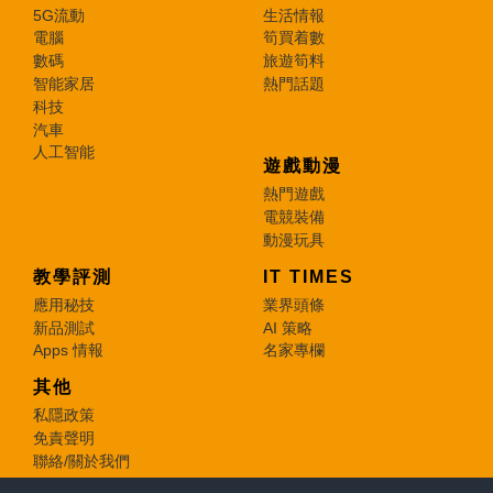
5G流動
生活情報
電腦
筍買着數
數碼
旅遊筍料
智能家居
熱門話題
科技
汽車
人工智能
遊戲動漫
熱門遊戲
電競裝備
動漫玩具
教學評測
IT TIMES
應用秘技
業界頭條
新品測試
AI 策略
Apps 情報
名家專欄
其他
私隱政策
免責聲明
聯絡/關於我們