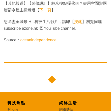
【其他報道】【裝修設計】納米樓點擺傢俱？盡用空間變兩
層卻令屋主撞爆燈【
下一頁
】
想睇盡全城最 Hit 科技生活影片，請即【
按此
】瀏覽同埋
subscribe ezone.hk 嘅 YouTube channel。
Source：
oceanindependence
科技焦點
網絡生活
iPhone
網絡熱話