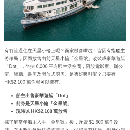
有冇諗過住在天星小輪上呢？而家機會嚟啦！皆因有指船主
將移民，因而放售由前天星小輪「金星號」改裝成豪華遊艇
「Dot」，坐擁 6,000 平方呎生活空間，附設電影室、辦公
室、飯廳、書房及開放式廚房。是否好吸引呢？只要有
HK$2,100 萬你就可以擁有。
船主出售豪華遊艇「Dot」
前身是天星小輪「金星號」
現時以 HK$2,100 萬放售
據了解當年船主入手「金星號」後，斥資 $1,600 萬作改
裝，在不改動外部結構的前提下，保留原有格局。船身外觀