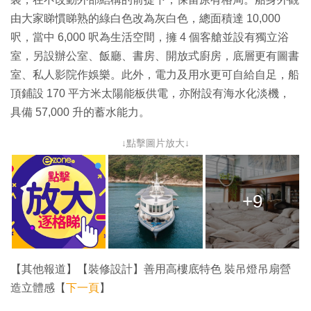
由大家睇慣睇熟的綠白色改為灰白色，總面積達 10,000
呎，當中 6,000 呎為生活空間，擁 4 個客艙並設有獨立浴
室，另設辦公室、飯廳、書房、開放式廚房，底層更有圖書
室、私人影院作娛樂。此外，電力及用水更可自給自足，船
頂鋪設 170 平方米太陽能板供電，亦附設有海水化淡機，
具備 57,000 升的蓄水能力。
↓點擊圖片放大↓
+9
【其他報道】【裝修設計】善用高樓底特色 裝吊燈吊扇營
造立體感【
下一頁
】