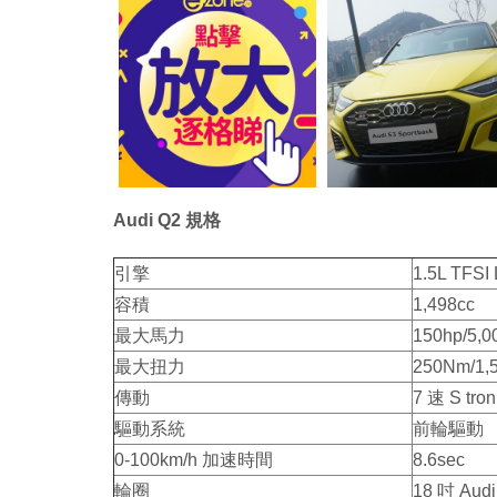
Audi Q2 規格
引擎
1.5L T
容積
1,498cc
最大馬力
150hp/5,0
最大扭力
250Nm/1,5
傳動
7 速 S tr
驅動系統
前輪驅動
0-100km/h 加速時間
8.6sec
輪圈
18 吋 Au