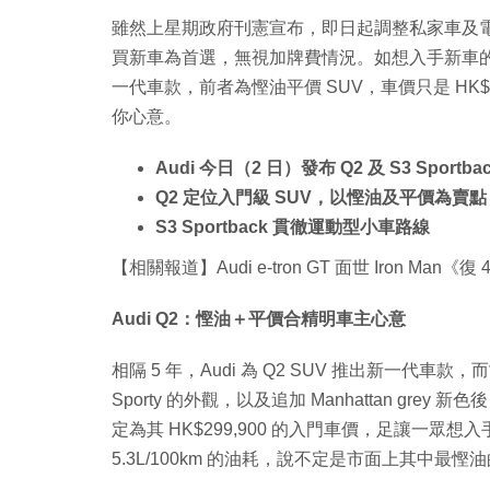
雖然上星期政府刊憲宣布，即日起調整私家車及
買新車為首選，無視加牌費情況。如想入手新車的話，Aud
一代車款，前者為慳油平價 SUV，車價只是 H
你心意。
Audi 今日（2 日）發布 Q2 及 S3 Sport
Q2 定位入門級 SUV，以慳油及平價為賣點
S3 Sportback 貫徹運動型小車路線
【相關報道】Audi e-tron GT 面世 Iron Man
Audi Q2：慳油＋平價合精明車主心意
相隔 5 年，Audi 為 Q2 SUV 推出新一代車款
Sporty 的外觀，以及追加 Manhattan g
定為其 HK$299,900 的入門車價，足讓一眾想入手 
5.3L/100km 的油耗，說不定是市面上其中最慳油