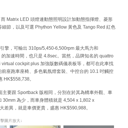
路線，而 Matrix LED 頭燈連動態照明設計加動態指揮燈、菱形
可選 Phython Yellow 黃色及 Tango Red 紅色
引擎，可輸出 310ps/5,450-6,500rpm 最大馬力和
km/h 的加速時間，也只是 4.8sec。當然，品牌知名的 quattro
virtual cockpit plus 加強版數碼儀表板等，都可在此車找
座跑車座椅、多色氣氛燈套裝、中控台的 10.1 吋觸控
K$558,738。
面主要跟 Sportback 版相同，分別在於其為轎車外觀、車
30mm 為少，而車身體積就是 4,504 x 1,802 x
k 版最大差異，就是車價更貴，盛惠 HK$590,988。
點擊圖片放大↓