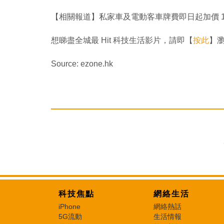
【相關報道】私家車及電動客車牌費即日起加價 15
想睇盡全城最 Hit 科技生活影片，請即【
按此
】瀏覽
Source: ezone.hk
科技焦點
網絡生活
iPhone
網絡熱話
5G流動
生活情報