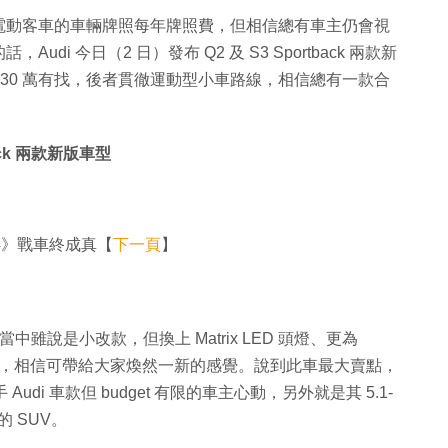
電動客車的車輛牌照每年牌照費，但相信總有車主仍會視
i 今日（2 日）發布 Q2 及 S3 Sportback 兩款新
K$30 萬有找，後者貫徹運動型小車路線，相信總有一款合
back 兩款新版車型
《復 4》戰車終成真【
下一頁
】
，而當中雖說是小改款，但換上 Matrix LED 頭燈、更為
rey 新色後，相信可帶給大家煥然一新的感覺。說到此車最大賣點，
Audi 車款但 budget 有限的車主心動，另外就是其 5.1-
的 SUV。