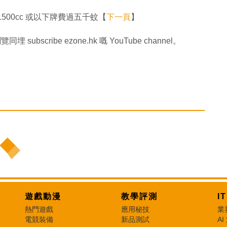
00cc 或以下牌費過五千蚊【
下一頁
】
同埋 subscribe ezone.hk 嘅 YouTube channel。
遊戲動漫
教學評測
I
熱門遊戲
應用秘技
業
電競裝備
新品測試
AI