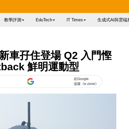
教學評測
EduTech
IT Times
生成式AI與雲端
 新車孖住登場 Q2 入門慳
rtback 鮮明運動型
在Google
追蹤《e-zone》