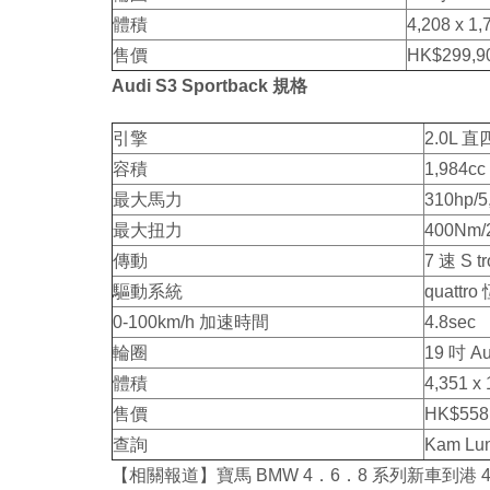
體積
4,208 x 1
售價
HK$299,9
Audi S3 Sportback 規格
引擎
2.0L 
容積
1,984cc
最大馬力
310hp/5
最大扭力
400Nm/2
傳動
7 速 S 
驅動系統
quatt
0-100km/h 加速時間
4.8sec
輪圈
19 吋 Au
體積
4,351 x
售價
HK$558
查詢
Kam Lu
【相關報道】寶馬 BMW 4．6．8 系列新車到港 4 