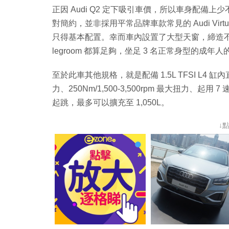
正因 Audi Q2 定下吸引車價，所以車身配
對簡約，並非採用平常品牌車款常見的 Audi Virt
只得基本配置。幸而車內設置了大型天窗，締造不錯
legroom 都算足夠，坐足 3 名正常身型的成
至於此車其他規格，就是配備 1.5L TFSI L4 缸內直
力、250Nm/1,500-3,500rpm 最大扭力、起用 
起跳，最多可以擴充至 1,050L。
↓