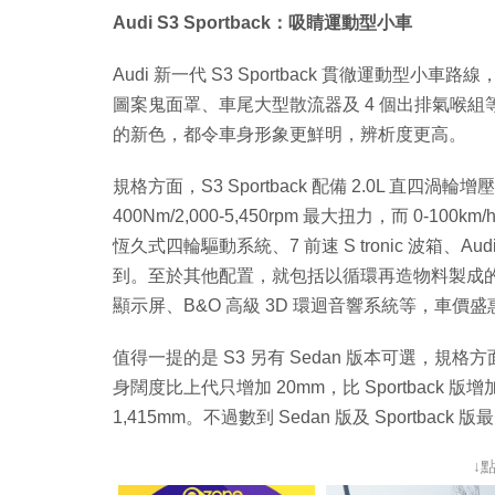
Audi S3 Sportback：吸睛運動型小車
Audi 新一代 S3 Sportback 貫徹運動型小車
圖案鬼面罩、車尾大型散流器及 4 個出排氣喉組等細節，以及
的新色，都令車身形象更鮮明，辨析度更高。
規格方面，S3 Sportback 配備 2.0L 直四渦輪增壓
400Nm/2,000-5,450rpm 最大扭力，而 0-100
恆久式四輪驅動系統、7 前速 S tronic 波箱、Audi 
到。至於其他配置，就包括以循環再造物料製成的前
顯示屏、B&O 高級 3D 環迴音響系統等，車價盛惠 H
值得一提的是 S3 另有 Sedan 版本可選，規格方
身闊度比上代只增加 20mm，比 Sportback 版增加 
1,415mm。不過數到 Sedan 版及 Sportbac
↓