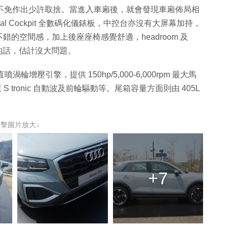
備上少不免作出少許取捨。當進入車廂後，就會發現車廂佈局相
ual Cockpit 全數碼化儀錶板，中控台亦沒有大屏幕加持，
的空間感，加上後座座椅感覺舒適，headroom 及
年人的話，估計沒大問題。
噴渦輪增壓引擎，提供 150hp/5,000-6,000rpm 最大馬
7 速 S tronic 自動波及前輪驅動等。尾箱容量方面則由 405L
點擊圖片放大↓
+7