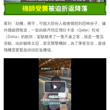
看到「劫機」兩字，可能大部份人都會聯想到恐怖份子。據
外國媒體報道，一架由蘇丹預定飛往卡達（Qatar）杜哈
（Doha）的航班，駕駛艙來了一隻不速之客，就是一隻流
浪貓。由於貓咪太惡，甚至襲擊機師，為了乘客安全，最後
飛機需要緊急掉頭折返機場。
播
放