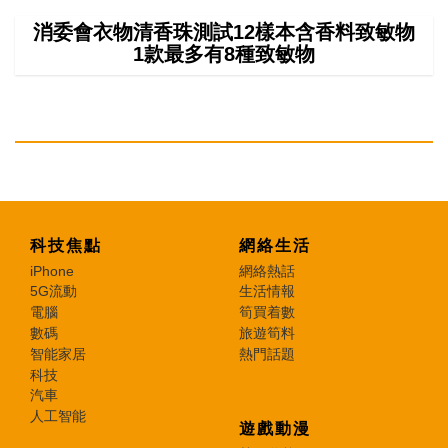
消委會衣物清香珠測試12樣本含香料致敏物
1款最多有8種致敏物
科技焦點
網絡生活
iPhone
網絡熱話
5G流動
生活情報
電腦
筍買着數
數碼
旅遊筍料
智能家居
熱門話題
科技
汽車
人工智能
遊戲動漫