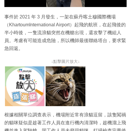
影
片
事件於 2021 年 3 月發生，一架在蘇丹喀土穆國際機場
（KhartoumInternational Airport）起飛的航班，在起飛後的
半小時後，一隻流浪貓突然在機艙出現，還攻擊了機組人
員。考慮有可能造成危險，所以機師最後聯絡塔台，要求緊
急回返。
↓點擊圖片放大↓
根據相關單位調查表示，機場附近常有浪貓逗留，該隻闖禍
的貓咪疑似是趁著工作人員在進行機內清潔時，趁機溜上飛
機並進入駕駛艙，因工作人員未發現貓咪，打掃檢查完畢後