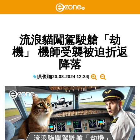
流浪貓闖駕駛艙「劫
機」 機師受襲被迫折返
降落
|
黃俊翔
|
20-08-2024 12:34
|