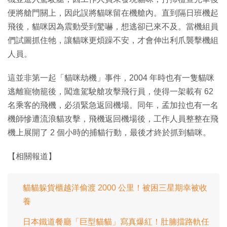
便將艙門關上，因此誤將貓咪留在機艙內。直到隔日班機起
飛後，貓咪因為震動受到驚嚇，想逃卻已來不及。當機組員
們試圖抓住牠，讓貓咪更煩躁不安，才會伸出利爪襲擊機組
人員。
這並非第一起「貓咪劫機」事件，2004 年時也有一隻貓咪
逃離寵物籠後，闖進駕駛艙攻擊飛行員，使得一架載有 62
名乘客的飛機，必須緊急返回機場。同年，孟加拉也有一名
機師慘遭流浪貓攻擊，飛機返回機場後，工作人員整整在飛
機上展開了 2 個小時的捕貓行動，最後才終於抓到貓咪。
【相關報道】
貓貓躲貨櫃越洋偷渡 2000 公里！被困三星期幸被收
養
日本鐵道餐廳「巨型貓貓」寫真爆紅！肚腩擋路軌任