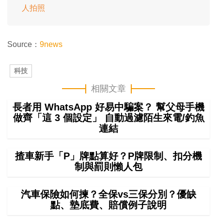
人拍照
Source：
9news
科技
相關文章
長者用 WhatsApp 好易中騙案？ 幫父母手機
做齊「這 3 個設定」 自動過濾陌生來電/釣魚
連結
揸車新手「P」牌點算好？P牌限制、扣分機
制與罰則懶人包
汽車保險如何揀？全保vs三保分別？優缺
點、墊底費、賠償例子說明