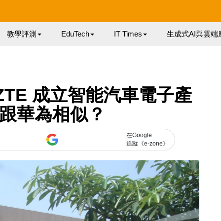
教學評測
EduTech
IT Times
生成式AI與雲端
ZTE 成立智能汽車電子產
線跟華為相似？
在Google
追蹤《e-zone》