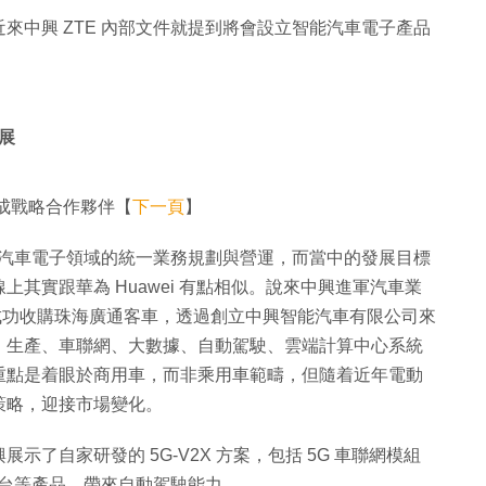
來中興 ZTE 內部文件就提到將會設立智能汽車電子產品
展
成戰略合作夥伴【
下一頁
】
負責汽車電子領域的統一業務規劃與營運，而當中的發展目標
其實跟華為 Huawei 有點相似。說來中興進軍汽車業
認成功收購珠海廣通客車，透過創立中興智能汽車有限公司來
、生產、車聯網、大數據、自動駕駛、雲端計算中心系統
重點是着眼於商用車，而非乘用車範疇，但隨着近年電動
策略，迎接市場變化。
示了自家研發的 5G-V2X 方案，包括 5G 車聯網模組
制平台等產品，帶來自動駕駛能力。