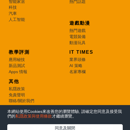
智能家居
熱門話題
科技
汽車
人工智能
遊戲動漫
熱門遊戲
電競裝備
動漫玩具
教學評測
IT TIMES
應用秘技
業界頭條
新品測試
AI 策略
Apps 情報
名家專欄
其他
私隱政策
免責聲明
聯絡/關於我們
本網站使用Cookies來改善您的瀏覽體驗, 請確定您同意及接受我
© 2026 e-zone. All Rights Reserved.
們的
私隱政策與使用條款
才繼續瀏覽。
在Google
同意及關閉
追蹤《e-zone》