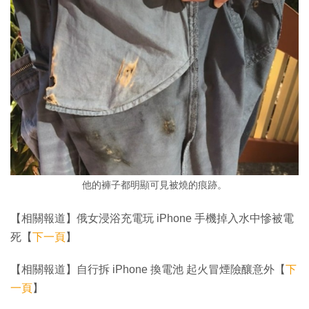
他的褲子都明顯可見被燒的痕跡。
【相關報道】俄女浸浴充電玩 iPhone 手機掉入水中慘被電
死【
下一頁
】
【相關報道】自行拆 iPhone 換電池 起火冒煙險釀意外【
下
一頁
】