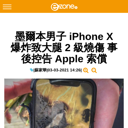
搜尋
墨爾本男子 iPhone X
Facebook
Instagram
爆炸致大腿 2 級燒傷 事
科技焦點
後控告 Apple 索償
網絡生活
遊戲動漫
|
蘇家華
|
03-03-2021 14:26
|
教學評測
EduTech
IT Times
生成式AI與雲端應用
Enterprise Digital Transformation