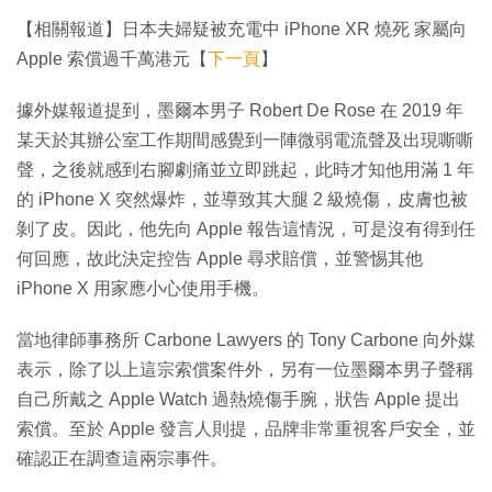
【相關報道】日本夫婦疑被充電中 iPhone XR 燒死 家屬向
Apple 索償過千萬港元【
下一頁
】
據外媒報道提到，墨爾本男子 Robert De Rose 在 2019 年
某天於其辦公室工作期間感覺到一陣微弱電流聲及出現嘶嘶
聲，之後就感到右腳劇痛並立即跳起，此時才知他用滿 1 年
的 iPhone X 突然爆炸，並導致其大腿 2 級燒傷，皮膚也被
剝了皮。因此，他先向 Apple 報告這情況，可是沒有得到任
何回應，故此決定控告 Apple 尋求賠償，並警惕其他
iPhone X 用家應小心使用手機。
當地律師事務所 Carbone Lawyers 的 Tony Carbone 向外媒
表示，除了以上這宗索償案件外，另有一位墨爾本男子聲稱
自己所戴之 Apple Watch 過熱燒傷手腕，狀告 Apple 提出
索償。至於 Apple 發言人則提，品牌非常重視客戶安全，並
確認正在調查這兩宗事件。