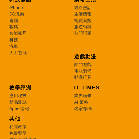
iPhone
網絡熱話
5G流動
生活情報
電腦
筍買着數
數碼
旅遊筍料
智能家居
熱門話題
科技
汽車
人工智能
遊戲動漫
熱門遊戲
電競裝備
動漫玩具
教學評測
IT TIMES
應用秘技
業界頭條
新品測試
AI 策略
Apps 情報
名家專欄
其他
私隱政策
免責聲明