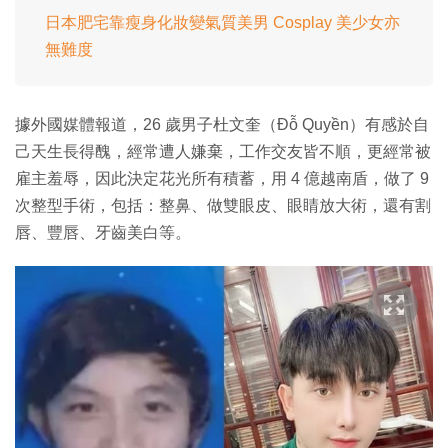
日本肥宅靠瘦身化妝變氣質美男 Cosplay 美少女亦
無難度
據外國媒體報道，26 歲男子杜文奎（Đỗ Quyền）有感於自
己天生長得醜，經常遭人嫌棄，工作交友皆不順，更經常被
雇主羞辱，因此決定花光所有積蓄，用 4 億越南盾，做了 9
次整型手術，包括：整鼻、做雙眼皮、眼睛放大術，還有割
唇、豐唇、牙齒美白等。