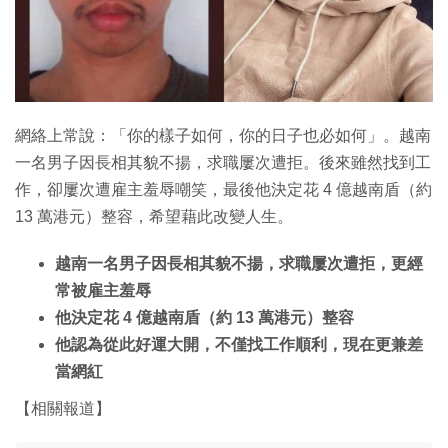
特集
網絡上常說：「你的樣子如何，你的日子也必如何」。越南
一名男子因長相其貌不揚，求職屢次遭拒。後來雖然找到工
作，卻屢次遭雇主羞辱嘲笑，最後他決定花 4 億越南盾（約
13 萬港元）整容，希望藉此改變人生。
越南一名男子因長相其貌不揚，求職屢次遭拒，更經
常被雇主羞辱
他決定花 4 億越南盾（約 13 萬港元）整容
他認為從此好運大開，不僅找工作順利，現在更兼差
當網紅
【相關報道】