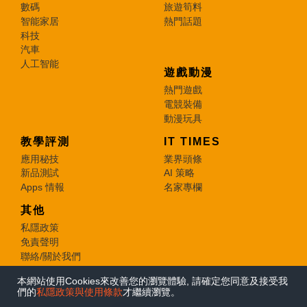
數碼
旅遊筍料
智能家居
熱門話題
科技
汽車
人工智能
遊戲動漫
熱門遊戲
電競裝備
動漫玩具
教學評測
IT TIMES
應用秘技
業界頭條
新品測試
AI 策略
Apps 情報
名家專欄
其他
私隱政策
免責聲明
聯絡/關於我們
本網站使用Cookies來改善您的瀏覽體驗, 請確定您同意及接受我
© 2026 e-zone. All Rights Reserved.
們的
私隱政策與使用條款
才繼續瀏覽。