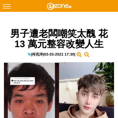
搜尋
男子遭老闆嘲笑太醜 花
Facebook
Instagram
13 萬元整容改變人生
科技焦點
網絡生活
|
何兆洋
|
03-03-2021 17:30
|
遊戲動漫
教學評測
EduTech
IT Times
生成式AI與雲端應用
Enterprise Digital Transformation