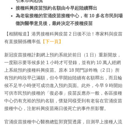
引來市民恐慌
接種科興疫苗預約名額由今早起陸續釋出
為老翁接種的官涌疫苗接種中心，有 10 多名市民到場
徵詢醫學意見後，最終決定不接種疫苗
【相關報道】港男接種科興疫苗 2 日後不治！專家料與疫苗
有直接關係機率低
【下一頁】
新冠疫苗接種計劃網上預約系統於前日（1 日）重新開放，
一度顯示要等候多於 1 小時才可登錄，並有約 10 萬人經網
上系統預約接種科興疫苗。原本 18 間門診昨晚（2 日）所
有預約時段早已滿額，但今早開始陸續有名額釋出，而且輪
候不足半小時便可成功進入預約頁面。此外，今早 9 時開始
可供市民預約接種的「復必泰」疫苗反應亦一般，各區接種
中心仍有充裕的預約名額，懷疑同樣受到有老翁在官涌疫苗
接種中心，注射科興疫苗兩日後死亡的事件所影響。
官涌疫苗接種中心醫務總監郭寶賢透露，目測早上接種人流