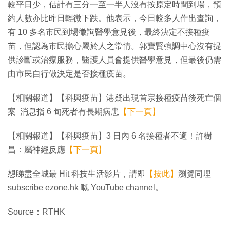
較平日少，估計有三分一至一半人沒有按原定時間到場，預
約人數亦比昨日輕微下跌。他表示，今日較多人作出查詢，
有 10 多名市民到場徵詢醫學意見後，最終決定不接種疫
苗，但認為市民擔心屬於人之常情。郭寶賢強調中心沒有提
供診斷或治療服務，醫護人員會提供醫學意見，但最後仍需
由市民自行做決定是否接種疫苗。
【相關報道】【科興疫苗】港疑出現首宗接種疫苗後死亡個
案 消息指 6 旬死者有長期病患
【下一頁】
【相關報道】【科興疫苗】3 日內 6 名接種者不適！許樹
昌：屬神經反應
【下一頁】
想睇盡全城最 Hit 科技生活影片，請即
【按此】
瀏覽同埋
subscribe ezone.hk 嘅 YouTube channel。
Source：RTHK