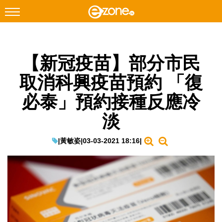
搜尋
【新冠疫苗】部分市民
Facebook
Instagram
取消科興疫苗預約 「復
科技焦點
必泰」預約接種反應冷
網絡生活
淡
遊戲動漫
教學評測
|
黃敏姿
|
03-03-2021 18:16
|
EduTech
IT Times
生成式AI與雲端應用
Enterprise Digital Transformation