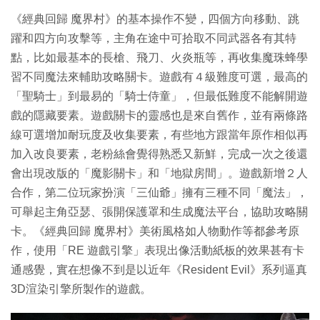
《經典回歸 魔界村》的基本操作不變，四個方向移動、跳
躍和四方向攻擊等，主角在途中可拾取不同武器各有其特
點，比如最基本的長槍、飛刀、火炎瓶等，再收集魔珠蜂學
習不同魔法來輔助攻略關卡。遊戲有４級難度可選，最高的
「聖騎士」到最易的「騎士侍童」，但最低難度不能解開遊
戲的隱藏要素。遊戲關卡的靈感也是來自舊作，並有兩條路
線可選增加耐玩度及收集要素，有些地方跟當年原作相似再
加入改良要素，老粉絲會覺得熟悉又新鮮，完成一次之後還
會出現改版的「魔影關卡」和「地獄房間」。遊戲新增２人
合作，第二位玩家扮演「三仙爺」擁有三種不同「魔法」，
可舉起主角亞瑟、張開保護罩和生成魔法平台，協助攻略關
卡。《經典回歸 魔界村》美術風格如人物動作等都參考原
作，使用「RE 遊戲引擎」表現出像活動紙板的效果甚有卡
通感覺，實在想像不到是以近年《Resident Evil》系列逼真
3D渲染引擎所製作的遊戲。