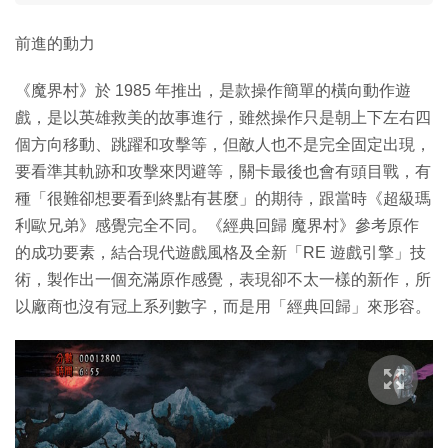
前進的動力
《魔界村》於 1985 年推出，是款操作簡單的橫向動作遊
戲，是以英雄救美的故事進行，雖然操作只是朝上下左右四
個方向移動、跳躍和攻擊等，但敵人也不是完全固定出現，
要看準其軌跡和攻擊來閃避等，關卡最後也會有頭目戰，有
種「很難卻想要看到終點有甚麼」的期待，跟當時《超級瑪
利歐兄弟》感覺完全不同。《經典回歸 魔界村》參考原作
的成功要素，結合現代遊戲風格及全新「RE 遊戲引擎」技
術，製作出一個充滿原作感覺，表現卻不太一樣的新作，所
以廠商也沒有冠上系列數字，而是用「經典回歸」來形容。