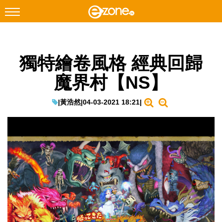
搜尋
獨特繪卷風格 經典回歸
Facebook
Instagram
魔界村【NS】
科技焦點
網絡生活
|
黃浩然
|
04-03-2021 18:21
|
遊戲動漫
教學評測
EduTech
IT Times
生成式AI與雲端應用
Enterprise Digital Transformation