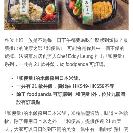
各位上班一族是不是每一日下午都要為吃什麼感到煩惱？最
新推出的健康之選 ｢和便當｣，可能會是你其中一個不錯的
選擇。法國菜名店創辦人Chef Eddy Leung 推出 ｢和便當｣
系列，一共有 21 款丼飯，於 foodpanda 可訂購。
｢和便當｣的米飯採用日本米飯。
一共有 21 款丼飯，價錢由 HK$49-HK$59不等
除了 foodpanda 可訂購到 ｢和便當｣外，位於九龍灣
設有訂購點
｢和便當｣的米飯採用日本米飯，米粒晶瑩通透，味道甘香鬆
軟。除了採用日本米之外，「和便當」提供多達 21 款菜
式，大家可以日日吃到不同的美食！當中有：咖喱炸豬排便