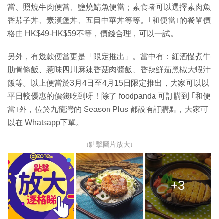
當、照燒牛肉便當、鹽燒鯖魚便當；素食者可以選擇素肉魚
香茄子丼、素漢堡丼、五目中華丼等等。｢和便當｣的餐單價
格由 HK$49-HK$59不等，價錢合理，可以一試。
另外，有幾款便當更是「限定推出」。當中有：紅酒慢煮牛
肋骨條飯、惹味四川麻辣香菇肉醬飯、香辣鮮茄黑椒大蝦汁
飯等。以上便當於3月4日至4月15日限定推出，大家可以以
平日較優惠的價錢吃到呀！除了 foodpanda 可訂購到 ｢和便
當｣外，位於九龍灣的 Season Plus 都設有訂購點，大家可
以在 Whatsapp下單。
↓點擊圖片放大↓
+3