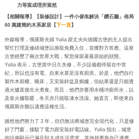
力等當成理所當然
【相關報導】【裝修設計】一件小傢俬解決「鑽石廳」佈局
60 萬建簡約木系家居【
下一頁
】
外媒報導，俄羅斯夫婦 Yulia 跟丈夫向德國古堡的主人提出
幫忙打理及修繕城堡以換取免費入住，並獲對方答應。這座
古堡經歷了兩次世界大戰，幫您保留著最原始的狀態。
Yulia 表示，古堡當中日久失修，不少設備都停留在中世
紀，所以也沒有電、自來水甚至沒有廚房。於是，他們自行
製作木廚櫃、睡床，又安裝鋅盆及焗爐，但結果還是只能透
過火爐直接生火煮食。而且，他們亦要用水桶冲廁所水，以
及靠火爐取暖，冬天亦只能取凍水洗澡。她直言，即使來自
俄羅斯亦難以適應這種生活。
雖然他們努力了 2 年，但仍無法將城堡完全現代化，只是修
好了門窗，接駁了電力跟安裝好電話線。Yulia 指出，城堡
的設備顯示已滿足到 9 成生活需求，其他就要靠自己適應。