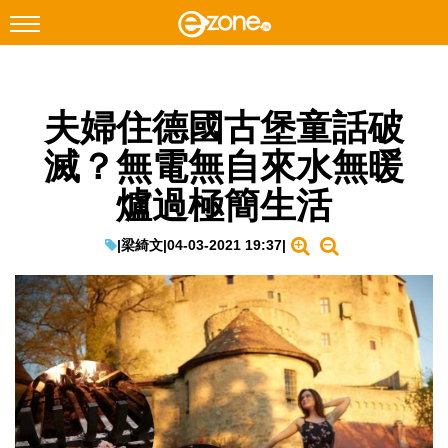
搜尋
夫婦住德國古堡童話破
Facebook
Instagram
滅？無電無自來水無暖
科技焦點
爐過極簡生活
網絡生活
遊戲動漫
|
梁綺文
|
04-03-2021 19:37
|
教學評測
EduTech
IT Times
生成式AI與雲端應用
Enterprise Digital Transformation