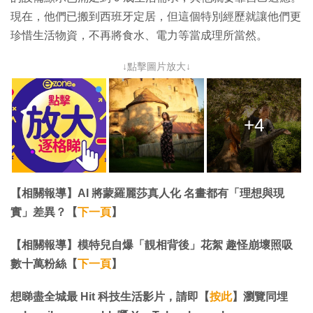
現在，他們已搬到西班牙定居，但這個特別經歷就讓他們更
珍惜生活物資，不再將食水、電力等當成理所當然。
↓點擊圖片放大↓
+4
【相關報導】AI 將蒙羅麗莎真人化 名畫都有「理想與現
實」差異？【
下一頁
】
【相關報導】模特兒自爆「靚相背後」花絮 趣怪崩壞照吸
數十萬粉絲【
下一頁
】
想睇盡全城最 Hit 科技生活影片，請即【
按此
】瀏覽同埋