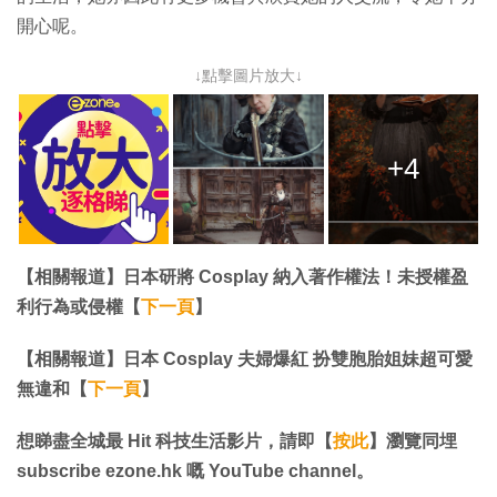
開心呢。
↓點擊圖片放大↓
+4
【相關報道】日本研將 Cosplay 納入著作權法！未授權盈
利行為或侵權【
下一頁
】
【相關報道】日本 Cosplay 夫婦爆紅 扮雙胞胎姐妹超可愛
無違和【
下一頁
】
想睇盡全城最 Hit 科技生活影片，請即【
按此
】瀏覽同埋
subscribe ezone.hk 嘅 YouTube channel。