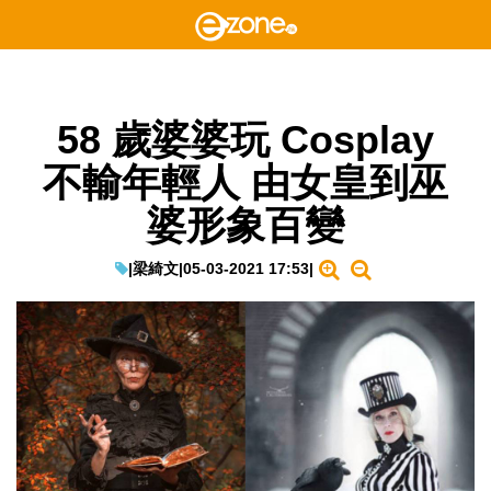
58 歲婆婆玩 Cosplay
不輸年輕人 由女皇到巫
婆形象百變
|
梁綺文
|
05-03-2021 17:53
|