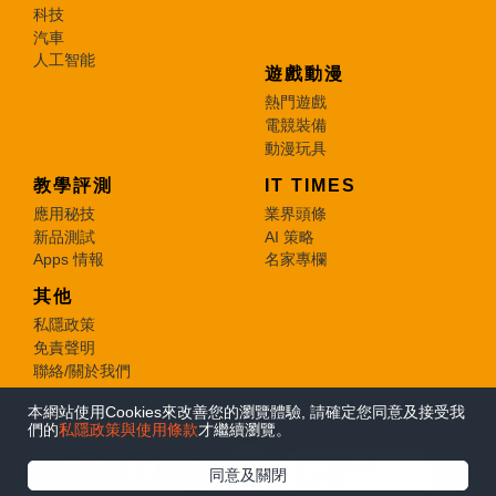
科技
汽車
人工智能
遊戲動漫
熱門遊戲
電競裝備
動漫玩具
教學評測
IT TIMES
應用秘技
業界頭條
新品測試
AI 策略
Apps 情報
名家專欄
其他
私隱政策
免責聲明
聯絡/關於我們
本網站使用Cookies來改善您的瀏覽體驗, 請確定您同意及接受我
© 2026 e-zone. All Rights Reserved.
們的
私隱政策與使用條款
才繼續瀏覽。
在Google
同意及關閉
追蹤《e-zone》