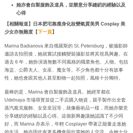
她亦會自製服飾及道具，並樂意分享縫紉的經驗以及
心得
【相關報道】日本肥宅靠瘦身化妝變氣質美男 Cosplay 美
少女亦無難度【
下一頁
】
Marina Badianova 來自俄羅斯的 St. Petersburg，被攝影師
邀請去拍照後，她就嘗試接觸變裝攝影並將其視爲興趣。在
過去 6 年，她扮演過無數不同風格的職業角色、人物。包括
海盜、公爵夫人、女巫、魔女等。不少角色都十分有故事
性，她也會跟其他人甚至動物一起拍照，風格十分獨特。
最棒的是，Marina 會自製服飾及道具。她經常都在
Udelnaya 市場尋寳並從二手店購入物資，親手製作出全套
蒸汽龐克服飾、女皇皇冠等，就像藝術品一樣，而她亦樂意
分享縫紉的經驗以及心得。這個新興趣讓她認識了不少同
好，而 Marina 亦表示，年輕 Cosplayer 帶著正能量走進她
的生活，她亦因此有更多機會與欣賞她的人交流，令她十分