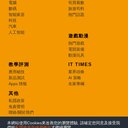
電腦
筍買着數
數碼
旅遊筍料
智能家居
熱門話題
科技
汽車
人工智能
遊戲動漫
熱門遊戲
電競裝備
動漫玩具
教學評測
IT TIMES
應用秘技
業界頭條
新品測試
AI 策略
Apps 情報
名家專欄
其他
私隱政策
免責聲明
聯絡/關於我們
本網站使用Cookies來改善您的瀏覽體驗, 請確定您同意及接受我
© 2026 e-zone. All Rights Reserved.
們的
私隱政策與使用條款
才繼續瀏覽。