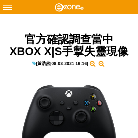
搜尋
官方確認調查當中
Facebook
Instagram
XBOX X|S手掣失靈現像
科技焦點
網絡生活
|
黃浩然
|
08-03-2021 16:16
|
遊戲動漫
教學評測
EduTech
IT Times
生成式AI與雲端應用
Enterprise Digital Transformation