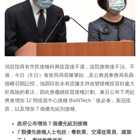
特集
消息指再有市民接種科興疫苗後不適，送院搶救後不治。不
過，今日（8 日）食衛局局長陳肇始，及公務員事務局長聶
德權召開記招，強調目前未有證據支持改變接種疫苗好處大
於風險的看法，因此會繼續疫苗接種計劃。兼且公布下周起
將會增加 12 間疫苗中心接種 BioNTech「復必泰」新冠疫
苗，以及增加 7 個優先組別接種。
政府公布增加 7 個優先組別接種
7 類優先接種人士包括：餐飲業、交通從業員、建築