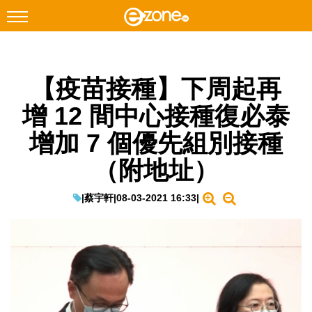
搜尋
【疫苗接種】下周起再
Facebook
Instagram
增 12 間中心接種復必泰
科技焦點
增加 7 個優先組別接種
網絡生活
（附地址）
遊戲動漫
教學評測
|
蔡宇軒
|
08-03-2021 16:33
|
EduTech
IT Times
生成式AI與雲端應用
Enterprise Digital Transformation