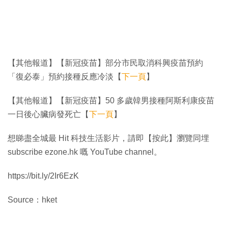
【其他報道】【新冠疫苗】部分市民取消科興疫苗預約
「復必泰」預約接種反應冷淡【
下一頁
】
【其他報道】【新冠疫苗】50 多歲韓男接種阿斯利康疫苗
一日後心臟病發死亡【
下一頁
】
想睇盡全城最 Hit 科技生活影片，請即【按此】瀏覽同埋
subscribe ezone.hk 嘅 YouTube channel。
https://bit.ly/2Ir6EzK
Source：hket