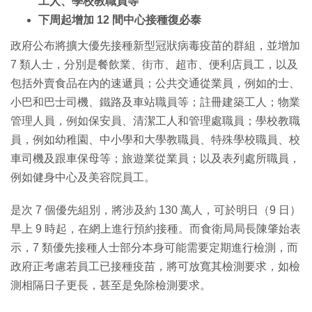
工人、學校教職員等
下周起增加 12 間中心接種復必泰
政府公布將擴大優先接種新型冠狀病毒疫苗的群組，並增加
7 類人士，分別是餐飲業、街市、超市、便利店員工，以及
包括外賣食品在內的速遞員；公共交通從業員，例如的士、
小巴和巴士司機、鐵路及車站職員等；註冊建築工人；物業
管理人員，例如保安員、清潔工人和管理處職員；學校教職
員，例如幼稚園、中小學和大學教職員、特殊學校職員、校
車司機及跟車保母等；旅遊業從業員；以及表列處所職員，
例如健身中心及美容院員工。
是次 7 個優先組別，將涉及約 130 萬人，可於明日（9 日）
早上 9 時起，在網上進行預約接種。而食衛局局長陳肇始表
示，7 類優先接種人士部分本身可能需要定期進行檢測，而
政府正考慮若員工已接種疫苗，將可放寬其檢測要求，如檢
測相隔日子更長，甚至是免除檢測要求。