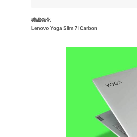
碳纖強化
Lenovo Yoga Slim 7i Carbon