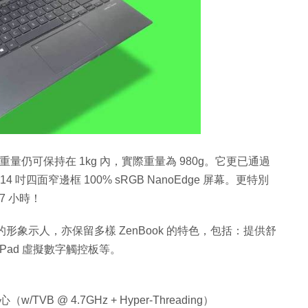
吋屏幕，不過重量仍可保持在 1kg 內，實際重量為 980g。它更已通過
14 吋四面窄邊框 100% sRGB NanoEdge 屏幕。更特別
7 小時！
以沉穩專業的形象示人，亦保留多樣 ZenBook 的特色，包括：提供舒
berPad 虛擬數字觸控板等。
心（w/TVB @ 4.7GHz + Hyper-Threading）