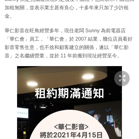
加租無關，並表示業主甚有良心，十多年來只加了少許租
金。
華仁影音在旺角經營多年，現任老闆 Sunny 為前電器店
「華仁會」員工，「華仁會」於 2007 結業，幾位店員看好
影音零售生意，也不捨和顧客建立的關係，遂以「華仁影
音」之名繼續營業，並於 11 年前搬到現址經營至今。