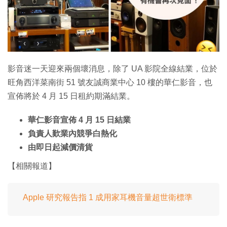
特集
影音迷一天迎來兩個壞消息，除了 UA 影院全線結業，位於
旺角西洋菜南街 51 號友誠商業中心 10 樓的華仁影音，也
宣佈將於 4 月 15 日租約期滿結業。
華仁影音宣佈 4 月 15 日結業
負責人歎業內競爭白熱化
由即日起減價清貨
【相關報道】
Apple 研究報告指 1 成用家耳機音量超世衛標準