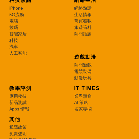
科技焦點
網絡生活
iPhone
網絡熱話
5G流動
生活情報
電腦
筍買着數
數碼
旅遊筍料
智能家居
熱門話題
科技
汽車
人工智能
遊戲動漫
熱門遊戲
電競裝備
動漫玩具
教學評測
IT TIMES
應用秘技
業界頭條
新品測試
AI 策略
Apps 情報
名家專欄
其他
私隱政策
免責聲明