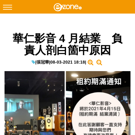
搜尋
華仁影音 4 月結業 負
Facebook
Instagram
責人剖白箇中原因
科技焦點
網絡生活
|
張冠華
|
08-03-2021 18:18
|
遊戲動漫
教學評測
EduTech
IT Times
生成式AI與雲端應用
Enterprise Digital Transformation