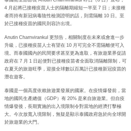
4 月起將已接種疫苗人士的隔離期縮短一半至 7 日；未接種
者而持有新冠病毒陰性檢測證明的話，則需隔離 10 日。至
於已接種疫苗的國民則容許出境。
Anutin Charnvirankul 更預告，相關制度在未來或會進一步
升級，已接種疫苗人士有望在 10 月可完全不需隔離便可入
境。而泰國國內的民間要求甚至更為進取，有旅遊業界促請
政府在 7 月 1 日起便對已接種疫苗者全面取消隔離限制，可
在夏天的旅遊旺季，迎接全球數以百萬計已接種新冠疫苗的
潛在遊客。
泰國是一個高度依賴旅遊業發展的國家。在疫情爆發前，當
地的國民生產總值（GDP）有 20% 是來自旅遊業。但自疫
情爆發後，長期實施的出入境限制令對當地的經濟打擊極
大。今次放寬入境限制，無疑是顯示泰國政府急於向全球開
於旅遊業的大門。