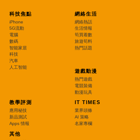
科技焦點
網絡生活
iPhone
網絡熱話
5G流動
生活情報
電腦
筍買着數
數碼
旅遊筍料
智能家居
熱門話題
科技
汽車
人工智能
遊戲動漫
熱門遊戲
電競裝備
動漫玩具
教學評測
IT TIMES
應用秘技
業界頭條
新品測試
AI 策略
Apps 情報
名家專欄
其他