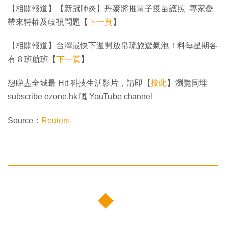
【相關報道】【新冠肺炎】丹麥將推電子疫苗護照 專家憂
帶來特權及歧視問題【
下一頁
】
【相關報道】台灣最快下週開放帛琉旅遊氣泡！料每星期各
有 8 班航班【
下一頁
】
想睇盡全城最 Hit 科技生活影片，請即【
按此
】瀏覽同埋
subscribe ezone.hk 嘅 YouTube channel
Source：
Reuters