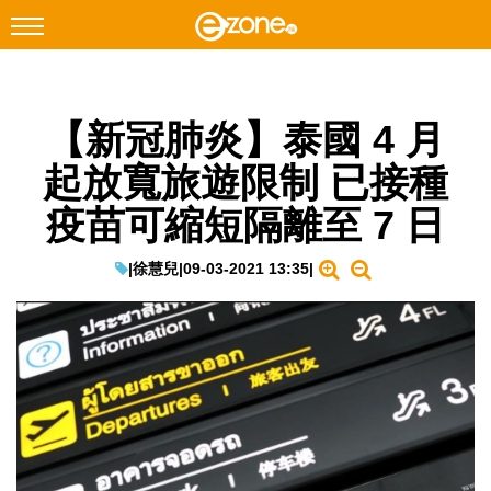
搜尋
【新冠肺炎】泰國 4 月
Facebook
Instagram
起放寬旅遊限制 已接種
科技焦點
疫苗可縮短隔離至 7 日
網絡生活
遊戲動漫
|
徐慧兒
|
09-03-2021 13:35
|
教學評測
EduTech
IT Times
生成式AI與雲端應用
Enterprise Digital Transformation