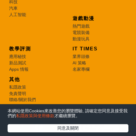
科技
汽車
人工智能
遊戲動漫
熱門遊戲
電競裝備
動漫玩具
教學評測
IT TIMES
應用秘技
業界頭條
新品測試
AI 策略
Apps 情報
名家專欄
其他
私隱政策
免責聲明
聯絡/關於我們
本網站使用Cookies來改善您的瀏覽體驗, 請確定您同意及接受我
© 2026 e-zone. All Rights Reserved.
們的
私隱政策與使用條款
才繼續瀏覽。
在Google
同意及關閉
追蹤《e-zone》