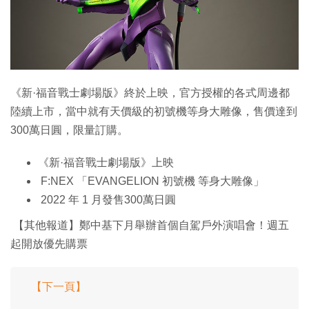
特集
《新·福音戰士劇場版》終於上映，官方授權的各式周邊都
陸續上市，當中就有天價級的初號機等身大雕像，售價達到
300萬日圓，限量訂購。
《新·福音戰士劇場版》上映
F:NEX 「EVANGELION 初號機 等身大雕像」
2022 年 1 月發售300萬日圓
【其他報道】鄭中基​下月舉辦首個自駕戶外演唱會！週五
起開放優先購票
【下一頁】