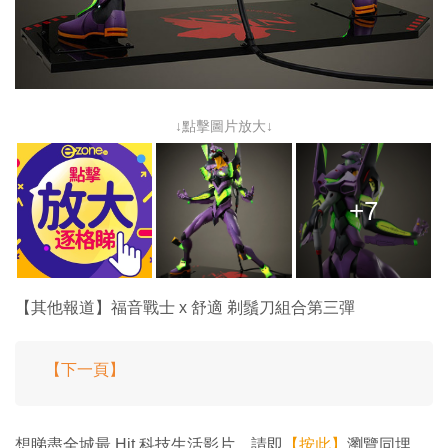
↓點擊圖片放大↓
+7
【其他報道】福音戰士 x 舒適 剃鬚刀組合第三彈
【下一頁】
想睇盡全城最 Hit 科技生活影片，請即
【按此】
瀏覽同埋