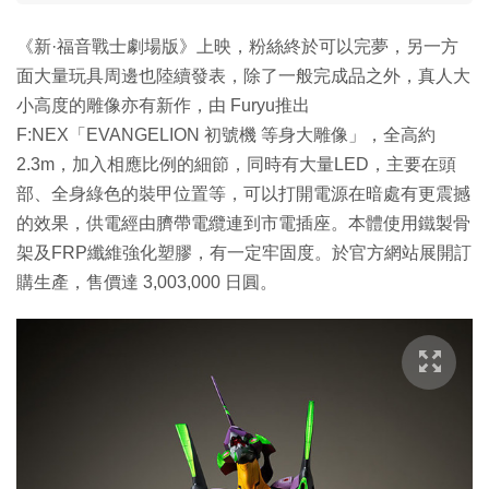
《新·福音戰士劇場版》上映，粉絲終於可以完夢，另一方
面大量玩具周邊也陸續發表，除了一般完成品之外，真人大
小高度的雕像亦有新作，由 Furyu推出
F:NEX「EVANGELION 初號機 等身大雕像」，全高約
2.3m，加入相應比例的細節，同時有大量LED，主要在頭
部、全身綠色的裝甲位置等，可以打開電源在暗處有更震撼
的效果，供電經由臍帶電纜連到市電插座。本體使用鐵製骨
架及FRP纖維強化塑膠，有一定牢固度。於官方網站展開訂
購生產，售價達 3,003,000 日圓。