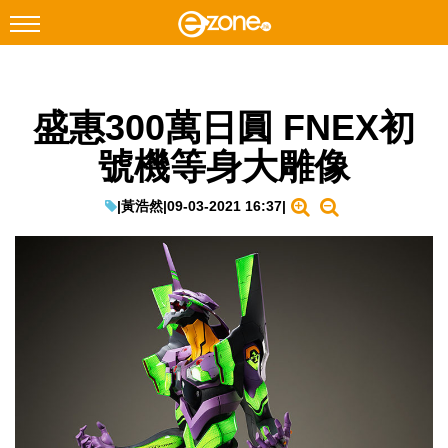
搜尋
盛惠300萬日圓 FNEX初
Facebook
Instagram
號機等身大雕像
科技焦點
網絡生活
|
黃浩然
|
09-03-2021 16:37
|
遊戲動漫
教學評測
EduTech
IT Times
生成式AI與雲端應用
Enterprise Digital Transformation