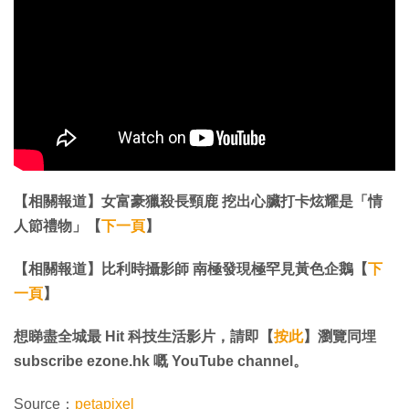
【相關報道】女富豪獵殺長頸鹿 挖出心臟打卡炫耀是「情
人節禮物」【
下一頁
】
【相關報道】比利時攝影師 南極發現極罕見黃色企鵝【
下
一頁
】
想睇盡全城最 Hit 科技生活影片，請即【
按此
】瀏覽同埋
subscribe ezone.hk 嘅 YouTube channel。
Source：
petapixel