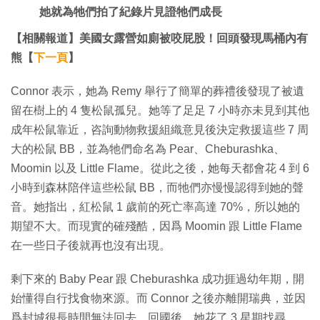
她就為牠們拍了紀錄片見證牠們成長
【相關報道】美國女露營如廁被咬屁股！回頭發現馬桶內有
熊【
下一頁
】
Connor 表示，她為 Remy 舉行了簡單的葬禮後發現了被遺
留在樹上的 4 隻松鼠孤兒。她等了足足 7 小時亦未見到其他
成年松鼠靠近，咨詢動物救援組織意見後決定救援這些 7 周
大的松鼠 BB，並為牠們命名為 Pear、Cheburashka、
Moomin 以及 Little Flame。從此之後，她每天都會花 4 到 6
小時到森林陪伴這些松鼠 BB，而牠們亦慢慢認得到她的聲
音。她指出，紅松鼠 1 歲前的死亡率高達 70%，所以她的
期望不大。而現實的確殘酷，因爲 Moomin 跟 Little Flame
在一些日子後就再也沒有出現。
剩下來的 Baby Pear 跟 Cheburashka 成功捱過幼年期，開
始懂得自行找食物來源。而 Connor 之後亦離開瑞典，並因
爲封城很長時間無法回去。回國後，她花了 3 星期找尋