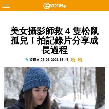
搜尋
美女攝影師救 4 隻松鼠
Facebook
Instagram
孤兒！拍記錄片分享成
科技焦點
長過程
網絡生活
遊戲動漫
|
梁綺文
|
09-03-2021 16:43
|
教學評測
EduTech
IT Times
生成式AI與雲端應用
Enterprise Digital Transformation